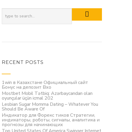
RECENT POSTS
1win в Казахстане Официальный сайт
Бонус на депозит Вхо
Mostbet Mobil Tətbiq: Azərbaycandan olan
oyunçular üçün icmal 202
Lesbian Sugar Momma Dating – Whatever You
Should Be Aware Of
Индикатор для Форекс тиков Стратегии,
индикаторы, роботы, сигналы, аналитика и
прогнозы для начинающих
Top United States Of America Swinger Internet