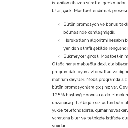
istənilən cihazda sürətlə, gecikmədən i
bilər, çünki Mostbet endirmək proses
Bütün promosyon və bonus təklif
bölməsində cəmləşmişdir.
Hərəkətlərin alqoritmi hesabın b
yenidən ətraflı şəkildə rənglənd
Bukmeyker şirkəti Mostbet-in mobil
Otağa hansı məbləğlə daxil ola biləcəy
proqramdakı oyun avtomatları və digə
məhrum deyillər. Mobil proqramda siz 
bütün promosyonlara çıxışınız var. Qe
125% başlanğıc bonusu əldə etmək hüq
qazanacaq. Tətbiqdə siz bütün bölməl
yukle telefondadırsa, qumar həvəskarl
yararlana bilər və tətbiqdə istifadə o
yoxdur.