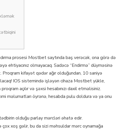
ükləmək
ətbiqini
dırma prosesi Mostbet saytında baş verəcək, ona görə də
əyə ehtiyacınız olmayacaq. Sadəcə “Endirmə” düyməsinə
iz. Proqram kifayət qədər ağır olduğundan, 10 saniyə
olacaq! IOS sistemində işləyən cihaza Mostbet yükle,
roqram açılır və şəxsi hesabınızı daxil etməlisiniz.
azımi məlumatları öyrənə, hesabda pulu doldura və ya onu
ədbirin olduğu parlay mərcləri əhatə edir.
ə çox xoş gəlir, bu da sizi məhsuldar mərc oynamağa