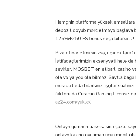
Mostbet Azerbaycan Yu
Həmçinin platforma yüksək əmsallara 
depozit qoyub mərc etməyə başlaya bil
125%+250 FS bonus seçə bilərsiniz!
Bizə etibar etmirsinizsə, üçüncü tərəf m
İstifadəçilərimizin əksəriyyəti hələ də 
sevirlər. MOSBET ən etibarlı casino və 
ola və ya yox ola bilməz. Saytla bağlı 
müraciət edə bilərsiniz, işçilər sualın
faktoru da Curacao Gaming License-dən
az24.com/yukle/
.
Mostbet Tətbiqində İdm
Onlayn qumar müəssisəsinə çoxlu sayda
onlayn kazino oynamaq üçün mobil cihaz