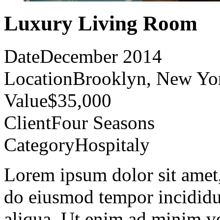
Luxury Living Room
Date
December 2014
Location
Brooklyn, New Yo
Value
$35,000
Client
Four Seasons
Category
Hospitaly
Lorem ipsum dolor sit amet, 
do eiusmod tempor incididu
aliqua. Ut enim ad minim ve