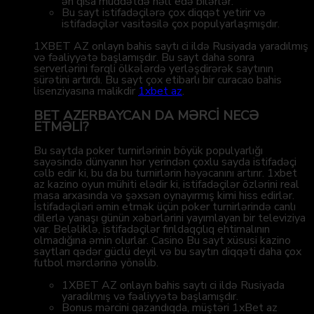
ən qısa müddətdə həll edə bilərlər.
Bu sayt istifadəçilərə çox diqqət yetirir və
istifadəçilər vasitəsilə çox populyarlaşmışdır.
1XBET AZ onlayn bahis saytı ci ildə Rusiyada yaradılmış
və fəaliyyətə başlamışdır. Bu sayt daha sonra
serverlərini fərqli ölkələrdə yerləşdirərək saytının
sürətini artırdı. Bu sayt çox etibarlı bir curacao bahis
lisenziyasına malikdir
1xbet az
.
BET AZERBAYCAN DA MƏRCİ NECƏ
ETMƏLİ?
Bu saytda poker turnirlərinin böyük populyarlığı
sayəsində dünyanın hər yerindən çoxlu sayda istifadəçi
cəlb edir ki, bu da bu turnirlərin həyəcanını artırır. 1xbet
az kazino oyun mühiti elədir ki, istifadəçilər özlərini real
masa arxasında və şəxsən oynayırmış kimi hiss edirlər.
İstifadəçiləri əmin etmək üçün poker turnirlərində canlı
dilerlə yanaşı günün xəbərlərini yayımlayan bir televiziya
var. Beləliklə, istifadəçilər fırıldaqçılıq ehtimalının
olmadığına əmin olurlar. Casino Bu sayt xüsusi kazino
saytları qədər güclü deyil və bu saytın diqqəti daha çox
futbol mərclərinə yönəlib.
1XBET AZ onlayn bahis saytı ci ildə Rusiyada
yaradılmış və fəaliyyətə başlamışdır.
Bonus mərcini qazandıqda, müştəri 1xBet az