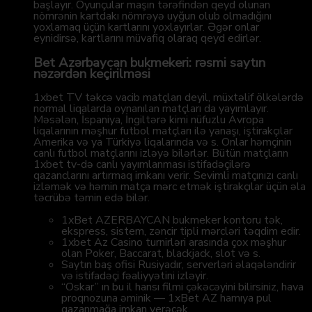
başlayır. Oyunçular maşın tərəfindən qeyd olunan
nömrənin kartdakı nömrəyə uyğun olub olmadığını
yoxlamaq üçün kartlarını yoxlayırlar. Əgər onlar
eynidirsə, kartlarını müvafiq olaraq qeyd edirlər.
Bet Azərbaycan bukmekeri: rəsmi saytın
nəzərdən keçirilməsi
1xbet TV təkcə vacib matçları deyil, müxtəlif ölkələrdə
normal liqalarda oynanılan matçları da yayımlayır.
Məsələn, İspaniya, İngiltərə kimi nüfuzlu Avropa
liqalarının məşhur futbol matçları ilə yanaşı, iştirakçılar
Amerika və ya Türkiyə liqalarında və s. Onlar həmçinin
canlı futbol matçlarını izləyə bilərlər. Bütün matçların
1xbet tv-də canlı yayımlanması istifadəçilərə
qazanclarını artırmaq imkanı verir. Sevimli matçınızı canlı
izləmək və həmin matça mərc etmək iştirakçılar üçün əla
təcrübə təmin edə bilər.
1xBet AZERBAYCAN bukmeker kontoru tək,
ekspress, sistem, zəncir tipli mərcləri təqdim edir.
1xbet Az Casino turnirləri arasında çox məşhur
olan Poker, Baccarat, blackjack, slot və s.
Saytın baş ofisi Rusiyadır, serverləri əlaqələndirir
və istifadəçi fəaliyyətini izləyir.
“Oskar” ın bu il hansı filmi çəkəcəyini bilirsiniz, hava
proqnozuna əminik — 1xBet AZ hamıya pul
qazanmağa imkan verəcək.