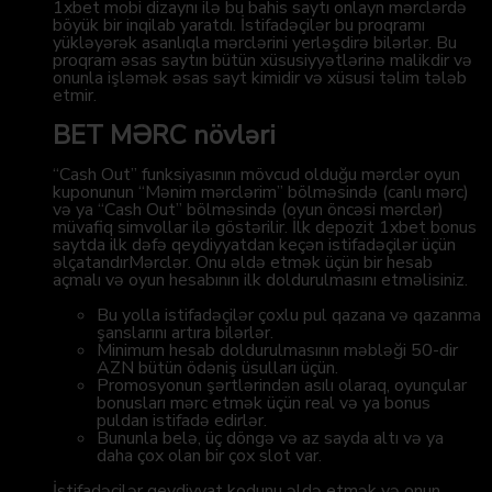
1xbet mobi dizaynı ilə bu bahis saytı onlayn mərclərdə
böyük bir inqilab yaratdı. İstifadəçilər bu proqramı
yükləyərək asanlıqla mərclərini yerləşdirə bilərlər. Bu
proqram əsas saytın bütün xüsusiyyətlərinə malikdir və
onunla işləmək əsas sayt kimidir və xüsusi təlim tələb
etmir.
BET MƏRC növləri
“Cash Out” funksiyasının mövcud olduğu mərclər oyun
kuponunun “Mənim mərclərim” bölməsində (canlı mərc)
və ya “Cash Out” bölməsində (oyun öncəsi mərclər)
müvafiq simvollar ilə göstərilir. İlk depozit 1xbet bonus
saytda ilk dəfə qeydiyyatdan keçən istifadəçilər üçün
əlçatandırMərclər. Onu əldə etmək üçün bir hesab
açmalı və oyun hesabının ilk doldurulmasını etməlisiniz.
Bu yolla istifadəçilər çoxlu pul qazana və qazanma
şanslarını artıra bilərlər.
Minimum hesab doldurulmasının məbləği 50-dir
AZN bütün ödəniş üsulları üçün.
Promosyonun şərtlərindən asılı olaraq, oyunçular
bonusları mərc etmək üçün real və ya bonus
puldan istifadə edirlər.
Bununla belə, üç döngə və az sayda altı və ya
daha çox olan bir çox slot var.
İstifadəçilər qeydiyyat kodunu əldə etmək və onun