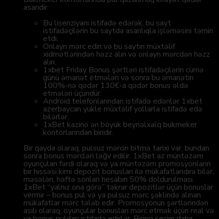
asandir.
Bu lisenziyanı istifadə edərək, bu sayt
istifadəçilərin bu saytda asanlıqla işləməsini təmin
etdi.
Onlayn mərc edin və bu saytın müxtəlif
xidmətlərindən həzz alın və onlayn mərcdən həzz
alın.
1xbet Friday Bonus şərtləri istifadəçilərin cümə
günü əmanət etmələri və sonra bu əmanətin
100%-nə qədər 130€-a qədər bonus əldə
etmələri üçündür.
Android telefonlarından istifadə edənlər 1xbet
azerbaycan yukle müxtəlif yollarla istifadə edə
bilərlər.
1xBet kazino ən böyük beynəlxalq bukmeker
kontorlarından biridir.
Bir qayda olaraq, pulsuz mərcin bitmə tarixi var, bundan
sonra bonus mərcləri ləğv edilir. 1xBet az müntəzəm
oyunçuları fərdi olaraq və ya müntəzəm promosyonların
bir hissəsi kimi depozit bonusları ilə mükafatlandıra bilər,
məsələn, həftə sonları hesabın 50% doldurulması.
1xBet “yalnız ona görə” təkrar depozitlər üçün bonuslar
vermir – bonus pul və ya pulsuz mərc şəklində alınan
mükafatlar mərc tələb edir. Promosyonun şərtlərindən
asılı olaraq, oyunçular bonusları mərc etmək üçün real və
ya bonus puldan istifadə edirlər. Birinci seçim daha