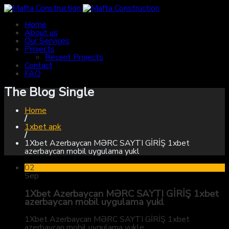
Home
About us
Our Services
Projects
Recent Projects
Contact
FAQ
The Blog Single
Home
/
1xbet apk
/
1Xbet Azerbaycan MƏRC SAYTI GİRİŞ 1xbet
azerbaycan mobil uygulama yukl
02
Sep
1Xbet Azerbaycan MƏRC SAYTI GİRİŞ 1xbet
azerbaycan mobil uygulama yukl
1Xbet Azerbaycan MƏRC SAYTI GİRİŞ 1xbet
azerbaycan mobil uygulama yukle