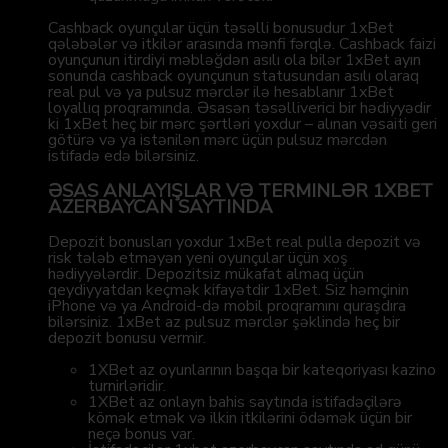
Cashback oyunçular üçün təsəlli bonusudur 1xBet
qələbələr və itkilər arasında mənfi fərqlə. Cashback faizi
oyunçunun itirdiyi məbləğdən asılı ola bilər 1xBet ayın
sonunda cashback oyunçunun statusundan asılı olaraq
real pul və ya pulsuz mərclər ilə hesablanır 1xBet
loyallıq proqramında. Əsasən təsəlliverici bir hədiyyədir
ki 1xBet heç bir mərc şərtləri yoxdur – alınan vəsaiti geri
götürə və ya istənilən mərc üçün pulsuz mərcdən
istifadə edə bilərsiniz.
ƏSAS ANLAYIŞLAR VƏ TERMINLƏR 1XBET
AZERBAYCAN SAYTINDA
Depozit bonusları yoxdur 1xBet real pulla depozit və
risk tələb etməyən yeni oyunçular üçün xoş
hədiyyələrdir. Depozitsiz mükafat almaq üçün
qeydiyyatdan keçmək kifayətdir 1xBet. Siz həmçinin
iPhone və ya Android-də mobil proqramını quraşdıra
bilərsiniz. 1xBet az pulsuz mərclər şəklində heç bir
depozit bonusu vermir.
1XBet az oyunlarının başqa bir kateqoriyası kazino
turnirləridir.
1XBet az onlayn bahis saytında istifadəçilərə
kömək etmək və ilkin itkilərini ödəmək üçün bir
neçə bonus var.