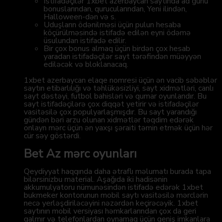
İstifadəçilər 1xbet azerbaycan saytında ad günü
bonuslarından, qurucularından, Yeni ilindən,
Halloween-dən və s.
Uduşların ödənilməsi üçün pulun hesaba
köçürülməsində istifadə edilən eyni ödəmə
üsulundan istifadə edilir.
Bir çox bonus almaq üçün birdən çox hesab
yaradan istifadəçilər sayt tərəfindən müəyyən
ediləcək və bloklanacaq.
1xbet azerbaycan elaqe nomresi üçün ən vacib səbəblər
saytın etibarlılığı və təhlükəsizliyi, sayt xidmətləri, canlı
sayt dəstəyi, futbol bahisləri və qumar oyunlarıdır. Bu
sayt istifadəçilərə çox diqqət yetirir və istifadəçilər
vasitəsilə çox populyarlaşmışdır. Bu sayt yarandığı
gündən bəri arzu olunan xidmətlər təqdim edərək
onlayn mərc üçün ən yaxşı şəraiti təmin etmək üçün hər
cür səy göstərdi.
Bet Az mərc oyunları
Qeydiyyat haqqında daha ətraflı məlumatı burada tapa
bilərsinizbu material. Aşağıda iki hadisənin
akkumulyatoru nümunəsindən istifadə edərək 1xbet
bukmeker kontorunun mobil saytı vasitəsilə mərclərin
necə yerləşdiriləcəyini nəzərdən keçirəcəyik. 1xbet
saytının mobil versiyası həmkarlarından çox da geri
qalmır və telefonlardan oynamaq üçün geniş imkanlara