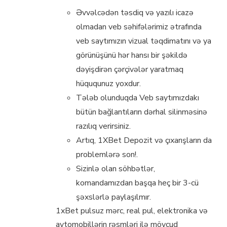
Əvvəlcədən təsdiq və yazılı icazə
olmadan veb səhifələrimiz ətrafında
veb saytımızın vizual təqdimatını və ya
görünüşünü hər hansı bir şəkildə
dəyişdirən çərçivələr yaratmaq
hüququnuz yoxdur.
Tələb olunduqda Veb saytımızdakı
bütün bağlantıların dərhal silinməsinə
razılıq verirsiniz.
Artıq, 1XBet Depozit və çıxarışların da
problemlərə son!.
Sizinlə olan söhbətlər,
komandamızdan başqa heç bir 3-cü
şəxslərlə paylaşılmır.
1xBet pulsuz mərc, real pul, elektronika və
avtomobillərin rəsmləri ilə mövcud