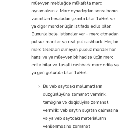
müəyyən məbləğdə mükafata mərc
oynamalısınız. Mərc oynadıqdan sonra bonus
vəsaitləri hesabdan çıxarıla bilər 1xBet və
ya digər mərclər üçün istifadə edilə bilər.
Bununla belə, istisnalar var – mərc etmədən
pulsuz mərclər və real pul cashback. Heç bir
mərc tələbləri olmayan pulsuz mərclər hər
hansı və ya müəyyən bir hadisə üçün mərc
edilə bilər və təsəlli cashback mərc edilə və
ya geri götürülə bilər 1xBet.
Bu veb saytdakı məlumatların
düzgünlüyünə zəmanət vermirik,
tamlığına və dəqiqliyinə zəmanət
vermirik; veb saytın əlçatan qalmasına
və ya veb saytdakı materialların
yenilənməsinə zəmanət