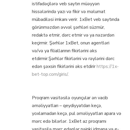
istifadəçilərə veb saytın müəyyən
hissələrində yazı və fikir və məlumat
mübadiləsi imkanı verir. 1xBet veb saytında
görünməzdən əvvəl şərhləri süzmür,
redaktə etmir, dərc etmir və ya nəzərdən
keçirmir. Şərhlər 1xBet, onun agentləri
və/və ya filiallarının fikirlərini əks
etdirmir.Şərhlər fikirlərini və rəylərini dərc
edən şəxsin fikirlərini əks etdirir
https://1x-
bet-top.com/giris/
.
ƏLAQƏ
Proqram vasitəsilə oyunçular ən vacib
əməliyyatları – qeydiyyatdan keçə,
yoxlamadan keçə, pul əməliyyatları apara və
mərc edə bilərlər. 1xBet az proqramı
vasitəsilə mərc edənlər nəinki idmana və e-