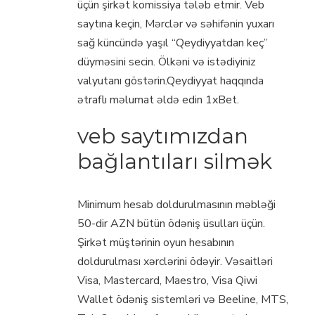
üçün şirkət komissiya tələb etmir. Veb
saytına keçin, Mərclər və səhifənin yuxarı
sağ küncündə yaşıl “Qeydiyyatdan keç”
düyməsini secin. Ölkəni və istədiyiniz
valyutanı göstərin.Qeydiyyat haqqında
ətraflı məlumat əldə edin 1xBet.
veb saytımızdan
bağlantıları silmək
Minimum hesab doldurulmasının məbləği
50-dir AZN bütün ödəniş üsulları üçün.
Şirkət müştərinin oyun hesabının
doldurulması xərclərini ödəyir. Vəsaitləri
Visa, Mastercard, Maestro, Visa Qiwi
Wallet ödəniş sistemləri və Beeline, MTS,