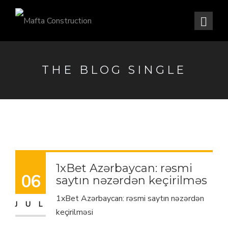
THE BLOG SINGLE
1xBet Azərbaycan: rəsmi
06
saytın nəzərdən keçirilməs
1xBet Azərbaycan: rəsmi saytın nəzərdən
JUL
keçirilməsi