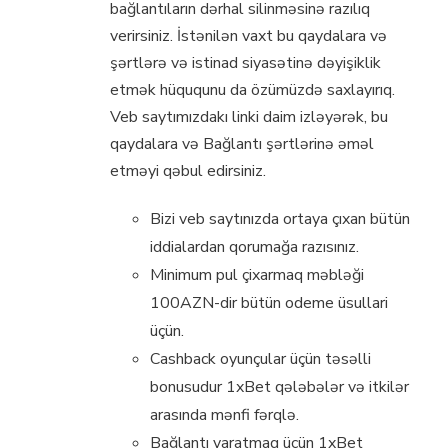
bağlantıların dərhal silinməsinə razılıq
verirsiniz. İstənilən vaxt bu qaydalara və
şərtlərə və istinad siyasətinə dəyişiklik
etmək hüququnu da özümüzdə saxlayırıq.
Veb saytımızdakı linki daim izləyərək, bu
qaydalara və Bağlantı şərtlərinə əməl
etməyi qəbul edirsiniz.
Bizi veb saytınızda ortaya çıxan bütün
iddialardan qorumağa razısınız.
Minimum pul çixarmaq məbləği
100AZN-dir bütün odeme üsullari
üçün.
Cashback oyunçular üçün təsəlli
bonusudur 1xBet qələbələr və itkilər
arasında mənfi fərqlə.
Bağlantı yaratmaq üçün 1xBet