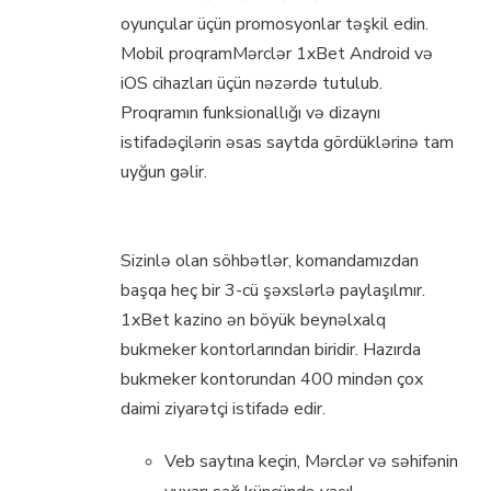
oyunçular üçün promosyonlar təşkil edin.
Mobil proqramMərclər 1xBet Android və
iOS cihazları üçün nəzərdə tutulub.
Proqramın funksionallığı və dizaynı
istifadəçilərin əsas saytda gördüklərinə tam
uyğun gəlir.
Depozit bonusu yoxdur
Sizinlə olan söhbətlər, komandamızdan
başqa heç bir 3-cü şəxslərlə paylaşılmır.
1xBet kazino ən böyük beynəlxalq
bukmeker kontorlarından biridir. Hazırda
bukmeker kontorundan 400 mindən çox
daimi ziyarətçi istifadə edir.
Veb saytına keçin, Mərclər və səhifənin