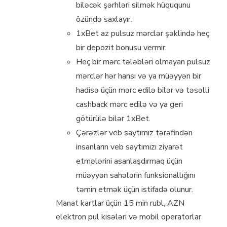
biləcək şərhləri silmək hüququnu
özündə saxlayır.
1xBet az pulsuz mərclər şəklində heç
bir depozit bonusu vermir.
Heç bir mərc tələbləri olmayan pulsuz
mərclər hər hansı və ya müəyyən bir
hadisə üçün mərc edilə bilər və təsəlli
cashback mərc edilə və ya geri
götürülə bilər 1xBet.
Çərəzlər veb saytımız tərəfindən
insanların veb saytımızı ziyarət
etmələrini asanlaşdırmaq üçün
müəyyən sahələrin funksionallığını
təmin etmək üçün istifadə olunur.
Manat kartlar üçün 15 min rubl, AZN
elektron pul kisələri və mobil operatorlar