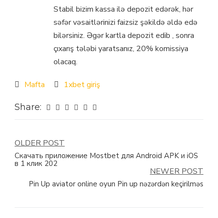
Stabil bizim kassa ilə depozit edərək, hər
səfər vəsaitlərinizi faizsiz şəkildə əldə edə
bilərsiniz. Əgər kartla depozit edib , sonra
çıxarış tələbi yaratsanız, 20% komissiya
olacaq.
Mafta
1xbet giriş
Share:
OLDER POST
Post
Скачать приложение Mostbet для Android APK и iOS
navigation
в 1 клик 202
NEWER POST
Pin Up aviator️ online oyun Pin up nəzərdən keçirilməs