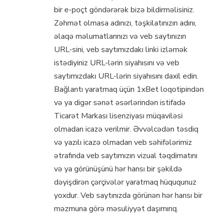
bir e-poçt göndərərək bizə bildirməlisiniz.
Zəhmət olmasa adınızı, təşkilatınızın adını,
əlaqə məlumatlarınızı və veb saytınızın
URL-sini, veb saytımızdakı linki izləmək
istədiyiniz URL-lərin siyahısını və veb
saytımızdakı URL-lərin siyahısını daxil edin.
Bağlantı yaratmaq üçün 1xBet loqotipindən
və ya digər sənət əsərlərindən istifadə
Ticarət Markası lisenziyası müqaviləsi
olmadan icazə verilmir. Əvvəlcədən təsdiq
və yazılı icazə olmadan veb səhifələrimiz
ətrafında veb saytımızın vizual təqdimatını
və ya görünüşünü hər hansı bir şəkildə
dəyişdirən çərçivələr yaratmaq hüququnuz
yoxdur. Veb saytınızda görünən hər hansı bir
məzmuna görə məsuliyyət daşımırıq.