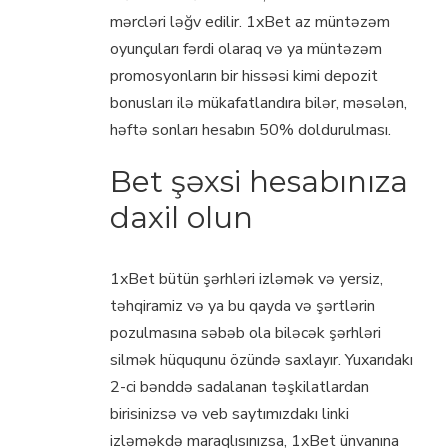
mərcləri ləğv edilir. 1xBet az müntəzəm
oyunçuları fərdi olaraq və ya müntəzəm
promosyonların bir hissəsi kimi depozit
bonusları ilə mükafatlandıra bilər, məsələn,
həftə sonları hesabın 50% doldurulması.
Bet şəxsi hesabınıza
daxil olun
1xBet bütün şərhləri izləmək və yersiz,
təhqiramiz və ya bu qayda və şərtlərin
pozulmasına səbəb ola biləcək şərhləri
silmək hüququnu özündə saxlayır. Yuxarıdakı
2-ci bənddə sadalanan təşkilatlardan
birisinizsə və veb saytımızdakı linki
izləməkdə maraqlısınızsa, 1xBet ünvanına