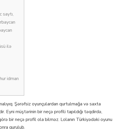
 saytı,
rbaycan
baycan
sü ilə
hur idman
olmalıyıq. Şərəfsiz oyunçulardan qurtulmağa və saxta
. Eyni müştərinin bir neçə profili tapıldığı təqdirdə,
görə bir neçə profil ola bilməz. Lolanın Türkiyədəki oyunu
onra qurulub.