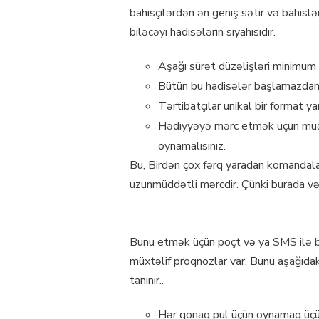
bahisçilərdən ən geniş sətir və bahislə
biləcəyi hadisələrin siyahısıdır.
Aşağı sürət düzəlişləri minimum 
Bütün bu hadisələr başlamazdan 
Tərtibatçılar unikal bir format ya
Hədiyyəyə mərc etmək üçün mü
oynamalısınız.
Bu, Birdən çox fərq yaradan komandalar
uzunmüddətli mərcdir. Çünki burada və 
Bet AZ – Azərbaycanda
Bunu etmək üçün poçt və ya SMS ilə b
müxtəlif proqnozlar var. Bunu aşağıdakı
tanınır..
Hər qonaq pul üçün oynamaq üçün