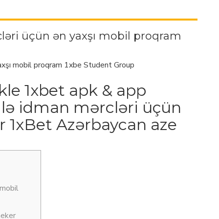
cləri üçün ən yaxşı mobil proqram
yaxşı mobil proqram 1xbe Student Group
le 1xbet apk & app
ilə idman mərcləri üçün
r 1xBet Azərbaycan aze
 mobil
eker