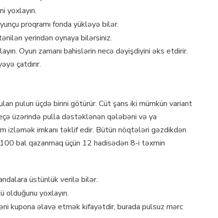
ni yoxlayın.
yunçu proqramı fonda yükləyə bilər.
ənilən yerindən oynaya bilərsiniz.
xlayın. Oyun zamanı bahislərin necə dəyişdiyini əks etdirir.
əyə çatdırır.
ş gəlmisiniz bonusu
lan pulun üçdə birini götürür. Cüt şans iki mümkün variant
eçə üzərində pulla dəstəklənən qələbəni və ya
ım izləmək imkanı təklif edir. Bütün nöqtələri gəzdikdən
lər 100 bal qazanmaq üçün 12 hadisədən 8-i təxmin
ndalara üstünlük verilə bilər.
ü olduğunu yoxlayın.
əni kupona əlavə etmək kifayətdir, burada pulsuz mərc