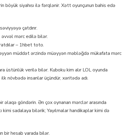
rin böyük siyahısı ilə fərqlənir. Xətt oyunçunun bahis edə
səviyyəyə çatdırır.
əvvəl mərc edilə bilər.
ratdılar – 1hbet toto.
əyyən müddət ərzində müəyyən məbləğdə mükafata mərc
a üstünlük verilə bilər. Kuboku kim alır LOL oyunda
ilk növbədə insanlar üçündür, xəritədə adı.
 bukmeker kontoru
ir əlaqə göndərin. Ən çox oynanan mərclər arasında
 kimi sadalaya bilərik; Yayılmalar handikaplar kimi də
 bir hesab yarada bilər.