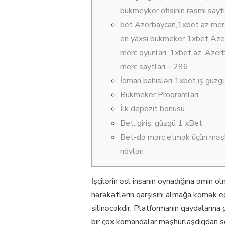
bukmeyker ofisinin rəsmi saytı
bet Azerbaycan,1xbet az merc
en yaxsi bukmeker 1xbet Aze
merc oyunlari, 1xbet az, Azer
merc saytlari – 296
İdman bahisləri 1xbet iş güzgü
Bukmeker Proqramları
İlk depozit bonusu
Bet: giriş, güzgü 1 xBet
Bet-də mərc etmək üçün məş
növləri
İşçilərin əsl insanın oynadığına əmin 
hərəkətlərin qarşısını almağa kömək edir
silinəcəkdir. Platformanın qaydalarına 
bir çox komandalar məşhurlaşdıqdan s