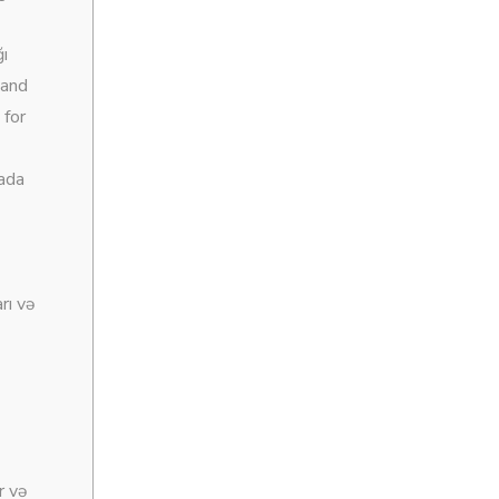
ğı
 and
 for
rada
rı və
r və