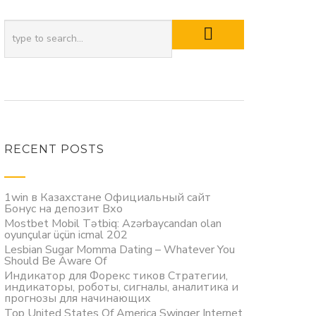
RECENT POSTS
1win в Казахстане Официальный сайт
Бонус на депозит Вхо
Mostbet Mobil Tətbiq: Azərbaycandan olan
oyunçular üçün icmal 202
Lesbian Sugar Momma Dating – Whatever You
Should Be Aware Of
Индикатор для Форекс тиков Стратегии,
индикаторы, роботы, сигналы, аналитика и
прогнозы для начинающих
Top United States Of America Swinger Internet