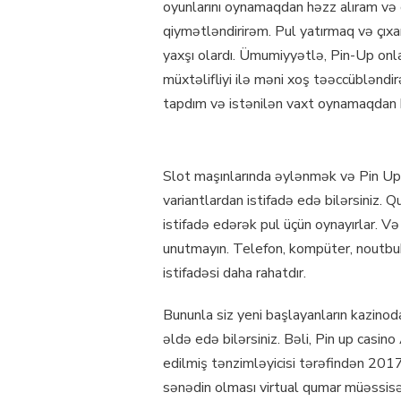
oyunlarını oynamaqdan həzz alıram və 
qiymətləndirirəm. Pul yatırmaq və çıxa
yaxşı olardı. Ümumiyyətlə, Pin-Up onl
müxtəlifliyi ilə məni xoş təəccübləndir
tapdım və istənilən vaxt oynamaqdan 
Pin Up casino slot maşın
Slot maşınlarında əylənmək və Pin Up 
variantlardan istifadə edə bilərsiniz.
istifadə edərək pul üçün oynayırlar. Və 
unutmayın. Telefon, kompüter, noutbuk
istifadəsi daha rahatdır.
Bununla siz yeni başlayanların kazin
əldə edə bilərsiniz. Bəli, Pin up casin
edilmiş tənzimləyicisi tərəfindən 2017-c
sənədin olması virtual qumar müəssisə