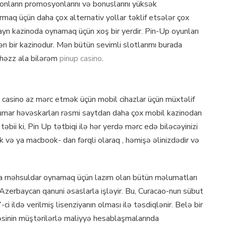
onların promosyonlarını və bonuslarını yüksək
rmaq üçün daha çox alternativ yollar təklif etsələr çox
ayn kazinoda oynamaq üçün xoş bir yerdir. Pin-Up oyunları
ən bir kazinodur. Mən bütün sevimli slotlarımı burada
həzz ala bilərəm
pinup casino
.
ı – pulla və ya pulsuz oynayın
casino az mərc etmək üçün mobil cihazlar üçün müxtəlif
 Qumar həvəskarları rəsmi saytdan daha çox mobil kazinodan
təbii ki, Pin Up tətbiqi ilə hər yerdə mərc edə biləcəyinizi
 və ya macbook- dan fərqli olaraq , həmişə əlinizdədir və
oda məhsuldar oynamaq üçün lazım olan bütün məlumatları
o Azerbaycan qanuni əsaslarla işləyir. Bu, Curacao-nun sübut
i ildə verilmiş lisenziyanın olması ilə təsdiqlənir. Belə bir
sinin müştərilərlə maliyyə hesablaşmalarında