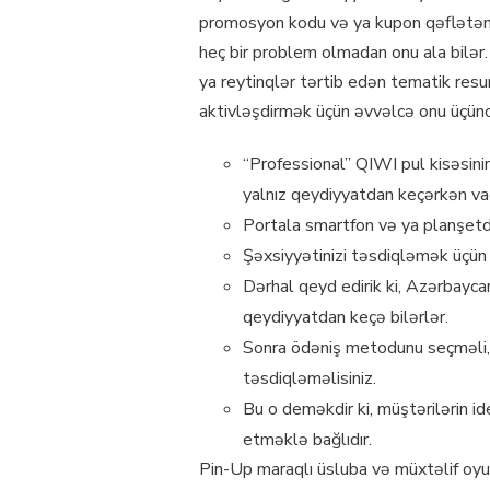
promosyon kodu və ya kupon qəflətən 
heç bir problem olmadan onu ala bilər.
ya reytinqlər tərtib edən tematik resu
aktivləşdirmək üçün əvvəlcə onu üçüncü
“Professional” QIWI pul kisəsin
yalnız qeydiyyatdan keçərkən vac
Portala smartfon və ya planşetdə
Şəxsiyyətinizi təsdiqləmək üçün
Dərhal qeyd edirik ki, Azərbayca
qeydiyyatdan keçə bilərlər.
Sonra ödəniş metodunu seçməli,
təsdiqləməlisiniz.
Bu o deməkdir ki, müştərilərin i
etməklə bağlıdır.
Pin-Up maraqlı üsluba və müxtəlif oyun