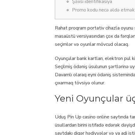
Şəxsi identifikasiya
Promo kodu necə əldə etmək 
Rahat proqram portativ cihazla oyunu s
masaüstü versiyasından çox da fərqlə
seçimlər və oyunlar mövcud olacaq.
Oyunçular bank kartları, elektron pul k
Seçilmiş ödəniş üsulunun şərtlərinə uyğ
Davamlı olaraq eyni ödəniş sistemində
çıxarmaq tövsiyə olunur.
Yeni Oyunçular üç
Uduş Pin Up casino online saytında ta
üsullardan birini istifadə edərək dəyişd
saytdakı digər hədiyyələr və ya adi istif