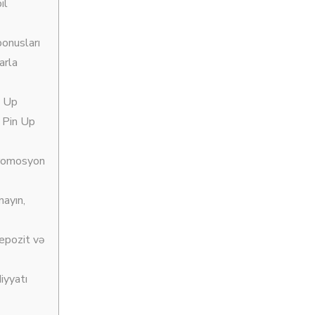
il
onusları
arla
n Up
 Pin Up
Promosyon
nayın,
epozit və
iyyatı