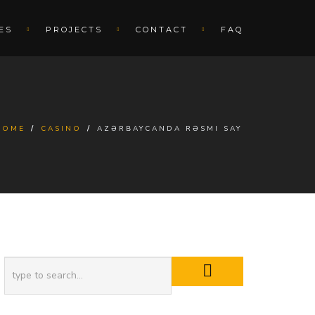
ES
PROJECTS
CONTACT
FAQ
HOME
/
CASINO
/
AZƏRBAYCANDA RƏSMI SAY