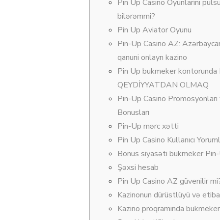
Pin Up Casino Oyunlarını puls
bilərəmmi?
Pin Up Aviator Oyunu
Pin-Up Casino AZ: Azərbayca
qanuni onlayn kazino
Pin Up bukmeker kontorund
QEYDİYYATDAN OLMAQ
Pin-Up Casino Promosyonları
Bonusları
Pin-Up mərc xətti
Pin Up Casino Kullanıcı Yoruml
Bonus siyasəti bukmeker Pin
Şəxsi hesab
Pin Up Casino AZ güvenilir mi
Kazinonun dürüstlüyü və etibarl
Kazino proqramında bukmeker