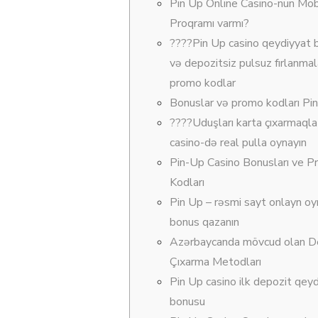
Pin Up Online Casino-nun Mob
Proqramı varmı?
????Pin Up casino qeydiyyat b
və depozitsiz pulsuz fırlanmal
promo kodlar
Bonuslar və promo kodları Pi
????Uduşları karta çıxarmaqla
casino-də real pulla oynayın
Pin-Up Casino Bonusları ve 
Kodları
Pin Up – rəsmi sayt onlayn oy
bonus qazanın
Azərbaycanda mövcud olan D
Çıxarma Metodları
Pin Up casino ilk depozit qeyd
bonusu