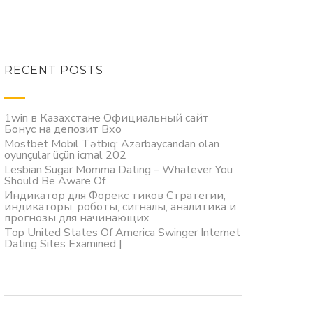
RECENT POSTS
1win в Казахстане Официальный сайт
Бонус на депозит Вхо
Mostbet Mobil Tətbiq: Azərbaycandan olan
oyunçular üçün icmal 202
Lesbian Sugar Momma Dating – Whatever You
Should Be Aware Of
Индикатор для Форекс тиков Стратегии,
индикаторы, роботы, сигналы, аналитика и
прогнозы для начинающих
Top United States Of America Swinger Internet
Dating Sites Examined |