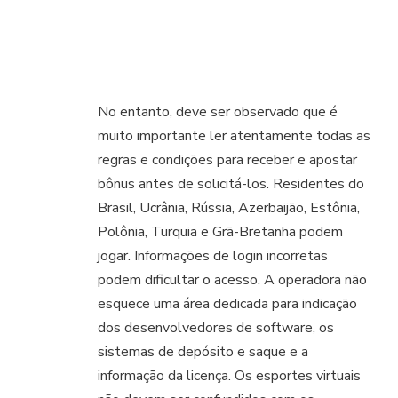
MDIC lança consulta
pública para ampliar
inserção do Brasil no
comércio exterior
No entanto, deve ser observado que é
muito importante ler atentamente todas as
regras e condições para receber e apostar
bônus antes de solicitá-los. Residentes do
Brasil, Ucrânia, Rússia, Azerbaijão, Estônia,
Polônia, Turquia e Grã-Bretanha podem
jogar. Informações de login incorretas
podem dificultar o acesso. A operadora não
esquece uma área dedicada para indicação
dos desenvolvedores de software, os
sistemas de depósito e saque e a
informação da licença. Os esportes virtuais