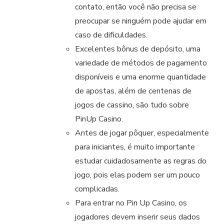
contato, então você não precisa se
preocupar se ninguém pode ajudar em
caso de dificuldades.
Excelentes bônus de depósito, uma
variedade de métodos de pagamento
disponíveis e uma enorme quantidade
de apostas, além de centenas de
jogos de cassino, são tudo sobre
PinUp Casino.
Antes de jogar pôquer, especialmente
para iniciantes, é muito importante
estudar cuidadosamente as regras do
jogo, pois elas podem ser um pouco
complicadas.
Para entrar no Pin Up Casino, os
jogadores devem inserir seus dados