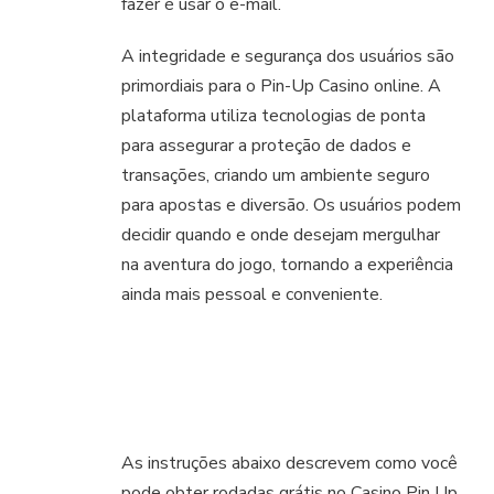
fazer é usar o e-mail.
A integridade e segurança dos usuários são
primordiais para o Pin-Up Casino online. A
plataforma utiliza tecnologias de ponta
para assegurar a proteção de dados e
transações, criando um ambiente seguro
para apostas e diversão. Os usuários podem
decidir quando e onde desejam mergulhar
na aventura do jogo, tornando a experiência
ainda mais pessoal e conveniente.
Futebol em Realidade
Aumentada: A Nova
Fronteira da Experiência
dos Fãs…
As instruções abaixo descrevem como você
pode obter rodadas grátis no Casino Pin Up.