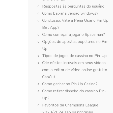
Respostas às perguntas do usuário
Como baixar a versão windows?
Conclusão: Vale a Pena Usar o Pin Up
Bet App?
Como começar a jogar o Spaceman?
Opções de apostas populares no Pin-
Up
Tipos de jogos de cassino no Pin-Up
Crie efeitos incríveis em seus vídeos
com o editor de vídeo online gratuito
CapCut
Como ganhar no Pin Up Casino?
Como retirar dinheiro do cassino Pin-
Up?
Favoritos da Champions League
2023/2024 são os principais