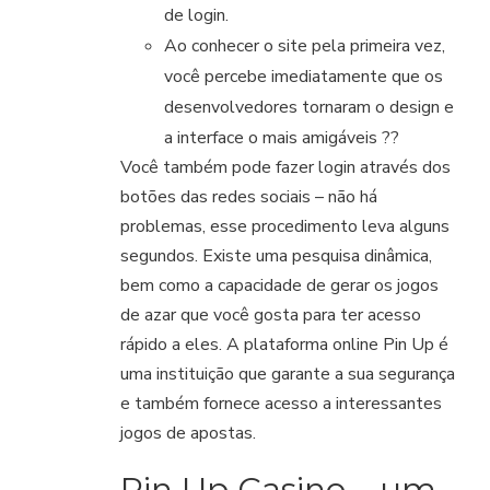
de login.
Ao conhecer o site pela primeira vez,
você percebe imediatamente que os
desenvolvedores tornaram o design e
a interface o mais amigáveis ??
Você também pode fazer login através dos
botões das redes sociais – não há
problemas, esse procedimento leva alguns
segundos. Existe uma pesquisa dinâmica,
bem como a capacidade de gerar os jogos
de azar que você gosta para ter acesso
rápido a eles. A plataforma online Pin Up é
uma instituição que garante a sua segurança
e também fornece acesso a interessantes
jogos de apostas.
Pin Up Casino – um