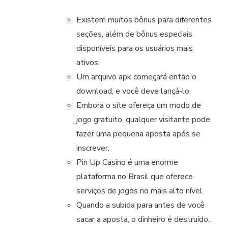
Existem muitos bônus para diferentes
seções, além de bônus especiais
disponíveis para os usuários mais
ativos.
Um arquivo apk começará então o
download, e você deve lançá-lo.
Embora o site ofereça um modo de
jogo gratuito, qualquer visitante pode
fazer uma pequena aposta após se
inscrever.
Pin Up Casino é uma enorme
plataforma no Brasil que oferece
serviços de jogos no mais alto nível.
Quando a subida para antes de você
sacar a aposta, o dinheiro é destruído.