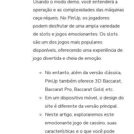
Usando o modo demo, você entenderá a
operação e as complexidades das máquinas
caça-níqueis. No PinUp, os jogadores
podem desfrutar de uma ampla variedade
de slots e jogos emocionantes. Os slots
são um dos jogos mais populares
disponíveis, oferecendo uma experiência de
jogo divertida e cheia de emoção.
No entanto, além da versão clássica,
PinUp também oferece 3D Baccarat,
Baccarat Pro, Baccarat Gold, etc.
Em um dispositivo móvel, o design do
site é diferente da versão principal.
Neste artigo, exploraremos este
emocionante jogo de cassino, suas
características e o que você pode