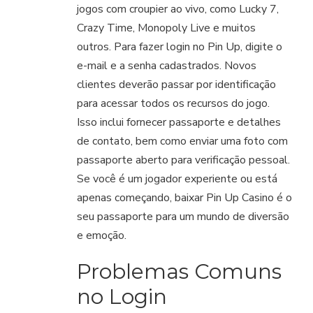
jogos com croupier ao vivo, como Lucky 7,
Crazy Time, Monopoly Live e muitos
outros. Para fazer login no Pin Up, digite o
e-mail e a senha cadastrados. Novos
clientes deverão passar por identificação
para acessar todos os recursos do jogo.
Isso inclui fornecer passaporte e detalhes
de contato, bem como enviar uma foto com
passaporte aberto para verificação pessoal.
Se você é um jogador experiente ou está
apenas começando, baixar Pin Up Casino é o
seu passaporte para um mundo de diversão
e emoção.
Problemas Comuns
no Login