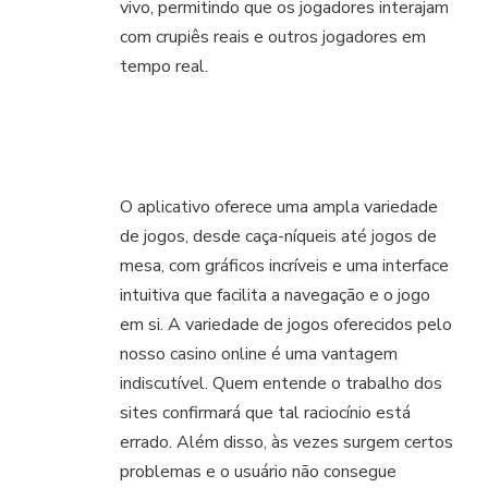
vivo, permitindo que os jogadores interajam
com crupiês reais e outros jogadores em
tempo real.
Seu guia completo para
login e registro na Pin-Up
Bet
O aplicativo oferece uma ampla variedade
de jogos, desde caça-níqueis até jogos de
mesa, com gráficos incríveis e uma interface
intuitiva que facilita a navegação e o jogo
em si. A variedade de jogos oferecidos pelo
nosso casino online é uma vantagem
indiscutível. Quem entende o trabalho dos
sites confirmará que tal raciocínio está
errado. Além disso, às vezes surgem certos
problemas e o usuário não consegue