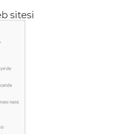
b sitesi
?
iye’de
canda
ması nasıl
r
si