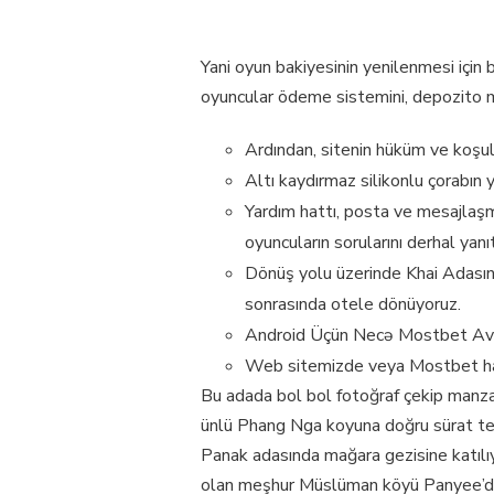
Popüler Bağlantılar
Yani oyun bakiyesinin yenilenmesi için
oyuncular ödeme sistemini, depozito mi
Ardından, sitenin hüküm ve koşull
Altı kaydırmaz silikonlu çorabın
Yardım hattı, posta ve mesajlaş
oyuncuların sorularını derhal yan
Dönüş yolu üzerinde Khai Adasın
sonrasında otele dönüyoruz.
Android Üçün Necə Mostbet Avi
Web sitemizde veya Mostbet haber
Bu adada bol bol fotoğraf çekip manzara
ünlü Phang Nga koyuna doğru sürat tek
Panak adasında mağara gezisine katılıy
olan meşhur Müslüman köyü Panyee’de