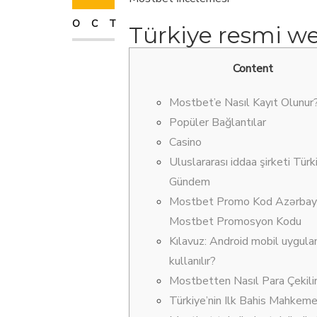
OCT
Türkiye resmi we
Content
Mostbet’e Nasıl Kayıt Olunur
Popüler Bağlantılar
Casino
Uluslararası iddaa şirketi Türk
Gündem
Mostbet Promo Kod Azərbay
Mostbet Promosyon Kodu
Kılavuz: Android mobil uygula
kullanılır?
Mostbetten Nasıl Para Çekili
Türkiye’nin Ilk Bahis Mahkeme