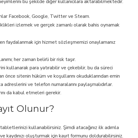
eneyimlerini bu şekilde diğer kullanıcılara aktarabilmektedir.
lanlar Facebook, Google, Twitter ve Steam.
şiklikleri izlemek ve gerçek zamanlı olarak bahis oynamak
den faydalanmak için hizmet sözleşmemizi onaylamanız
ımı; her zaman belirli bir risk taşır.
ini kullanarak para yatırabilir ve çekebilir, bu da süreci
an önce sitenin hüküm ve koşullarını okuduklarından emin
ta adreslerini ve telefon numaralarını paylaşmalıdırlar.
ını da kabul etmeleri gerekir.
ayıt Olunur?
bletlerinizi kullanabilirsiniz. Şimdi atacağınız ilk adımla
 kaydınızı oluşturmak için kayıt formunu doldurabilirsiniz.