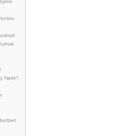
tişime
rketine
ndroid
kləmək
i
 Yapılır?
m
 Mostbet