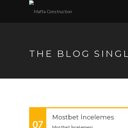
THE BLOG SING
Mostbet İncelemes
07
Mostbet İncelemesi