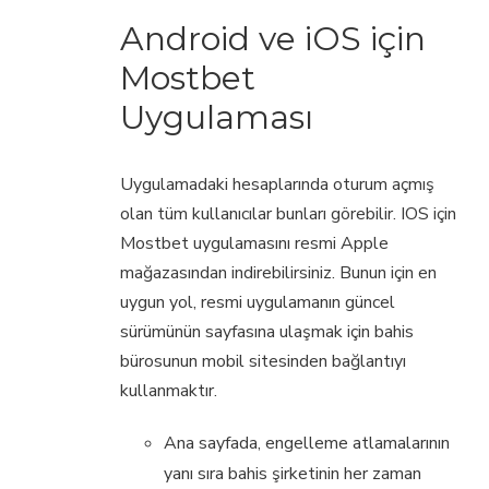
Android ve iOS için
Mostbet
Uygulaması
Uygulamadaki hesaplarında oturum açmış
olan tüm kullanıcılar bunları görebilir. IOS için
Mostbet uygulamasını resmi Apple
mağazasından indirebilirsiniz. Bunun için en
uygun yol, resmi uygulamanın güncel
sürümünün sayfasına ulaşmak için bahis
bürosunun mobil sitesinden bağlantıyı
kullanmaktır.
Ana sayfada, engelleme atlamalarının
yanı sıra bahis şirketinin her zaman