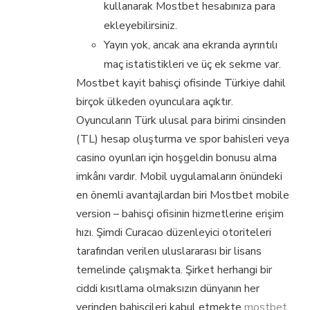
kullanarak Mostbet hesabınıza para
ekleyebilirsiniz.
Yayın yok, ancak ana ekranda ayrıntılı
maç istatistikleri ve üç ek sekme var.
Mostbet kayit bahisçi ofisinde Türkiye dahil
birçok ülkeden oyunculara açıktır.
Oyuncuların Türk ulusal para birimi cinsinden
(TL) hesap oluşturma ve spor bahisleri veya
casino oyunları için hoşgeldin bonusu alma
imkânı vardır. Mobil uygulamaların önündeki
en önemli avantajlardan biri Mostbet mobile
version – bahisçi ofisinin hizmetlerine erişim
hızı. Şimdi Curacao düzenleyici otoriteleri
tarafından verilen uluslararası bir lisans
temelinde çalışmakta. Şirket herhangi bir
ciddi kısıtlama olmaksızın dünyanın her
yerinden bahisçileri kabul etmekte
mostbet
.