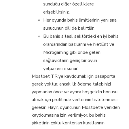
sunduğu diğer özelliklere
erişebilirsiniz.
Her oyunda bahis limitlerinin yanı sıra
sunucunun dili de belirtilir.
Bu bahis sitesi, sektördeki en iyi bahis
oranlarından bazılarını ve NetEnt ve
Microgaming gibi önde gelen
sağlayıcıların geniş bir oyun
yelpazesini sunar.
Mostbet TR’ye kaydolmak için pasaporta
gerek yoktur, ancak ilk ödeme talebinizi
yapmadan önce ve ayrıca hoşgeldin bonusu
almak için profilinde verilerinin listelenmesi
gerekir. Hayır, oyuncunun Mostbet’e yeniden
kaydolmasına izin verilmiyor, bu bahis
şirketinin çoklu kontenjan kurallarının