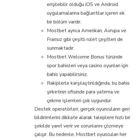
erişilebilir olduğu iOS ve Android
uygulamalarına bağlantılar içeren ek
bir bölüm vardır.
Mostbet ayrıca Amerikan, Avrupa ve
Fransız gibi çeşitli rulet çeşitleri de
sunmaktadır.
Mostbet Welcome Bonus türünde
spor bahisleri veya casino oyunları için
bahis yapabilirsiniz.
Rakiplerle karşılaştırıldığında, bu bahis
şirketinin ofisinde para yatırma ve
çekme işlemleri çok uygundur.
Destek operatörleri, gerçek oyuncuların geri
bildirimlerini dikkate alarak taleplere hızlı bir
şekilde yanıt verir ve sorunlarını çözmeye
çalışır. Bu nedenle, Mostbet oyuncuları her