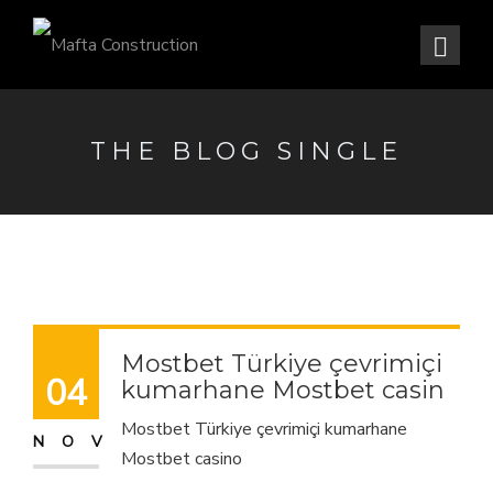
THE BLOG SINGLE
Mostbet Türkiye çevrimiçi
04
kumarhane Mostbet casin
Mostbet Türkiye çevrimiçi kumarhane
NOV
Mostbet casino