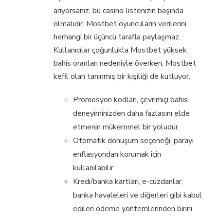
arıyorsanız, bu casino listenizin başında
olmalıdır. Mostbet oyuncuların verilerini
herhangi bir üçüncü tarafla paylaşmaz.
Kullanıcılar çoğunlukla Mostbet yüksek
bahis oranları nedeniyle överken, Mostbet
kefil olan tanınmış bir kişiliği de kutluyor.
Promosyon kodları, çevrimiçi bahis
deneyiminizden daha fazlasını elde
etmenin mükemmel bir yoludur.
Otomatik dönüşüm seçeneği, parayı
enflasyondan korumak için
kullanılabilir.
Kredi/banka kartları, e-cüzdanlar,
banka havaleleri ve diğerleri gibi kabul
edilen ödeme yöntemlerinden birini