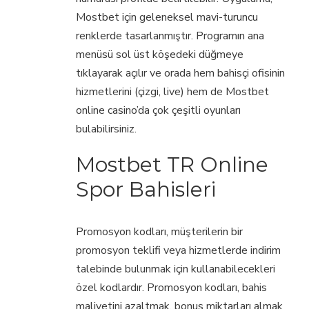
Mostbet için geleneksel mavi-turuncu
renklerde tasarlanmıştır. Programın ana
menüsü sol üst köşedeki düğmeye
tıklayarak açılır ve orada hem bahisçi ofisinin
hizmetlerini (çizgi, live) hem de Mostbet
online casino’da çok çeşitli oyunları
bulabilirsiniz.
Mostbet TR Online
Spor Bahisleri
Promosyon kodları, müşterilerin bir
promosyon teklifi veya hizmetlerde indirim
talebinde bulunmak için kullanabilecekleri
özel kodlardır. Promosyon kodları, bahis
maliyetini azaltmak, bonus miktarları almak