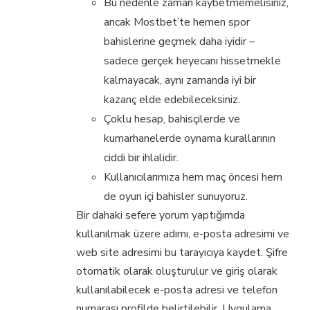
Bu nedenle zaman kaybetmemelisiniz,
ancak Mostbet’te hemen spor
bahislerine geçmek daha iyidir –
sadece gerçek heyecanı hissetmekle
kalmayacak, aynı zamanda iyi bir
kazanç elde edebileceksiniz.
Çoklu hesap, bahisçilerde ve
kumarhanelerde oynama kurallarının
ciddi bir ihlalidir.
Kullanıcılarımıza hem maç öncesi hem
de oyun içi bahisler sunuyoruz.
Bir dahaki sefere yorum yaptığımda
kullanılmak üzere adımı, e-posta adresimi ve
web site adresimi bu tarayıcıya kaydet. Şifre
otomatik olarak oluşturulur ve giriş olarak
kullanılabilecek e-posta adresi ve telefon
numarası profilde belirtilebilir. Uygulama,