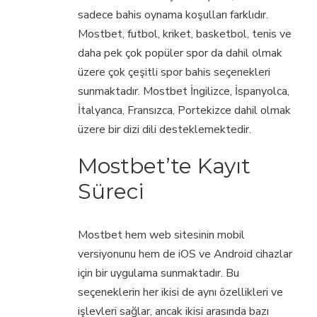
sadece bahis oynama koşulları farklıdır.
Mostbet, futbol, kriket, basketbol, tenis ve
daha pek çok popüler spor da dahil olmak
üzere çok çeşitli spor bahis seçenekleri
sunmaktadır. Mostbet İngilizce, İspanyolca,
İtalyanca, Fransızca, Portekizce dahil olmak
üzere bir dizi dili desteklemektedir.
Mostbet’te Kayıt
Süreci
Mostbet hem web sitesinin mobil
versiyonunu hem de iOS ve Android cihazlar
için bir uygulama sunmaktadır. Bu
seçeneklerin her ikisi de aynı özellikleri ve
işlevleri sağlar, ancak ikisi arasında bazı