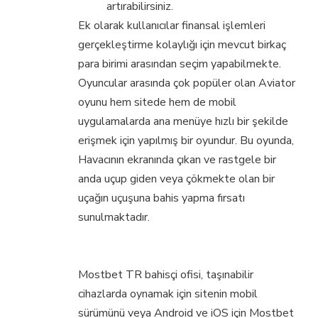
artırabilirsiniz.
Ek olarak kullanıcılar finansal işlemleri
gerçekleştirme kolaylığı için mevcut birkaç
para birimi arasından seçim yapabilmekte.
Oyuncular arasında çok popüler olan Aviator
oyunu hem sitede hem de mobil
uygulamalarda ana menüye hızlı bir şekilde
erişmek için yapılmış bir oyundur. Bu oyunda,
Havacının ekranında çıkan ve rastgele bir
anda uçup giden veya çökmekte olan bir
uçağın uçuşuna bahis yapma fırsatı
sunulmaktadır.
Mostbet Kumarhanesi
Mostbet TR bahisçi ofisi, taşınabilir
cihazlarda oynamak için sitenin mobil
sürümünü veya Android ve iOS için Mostbet