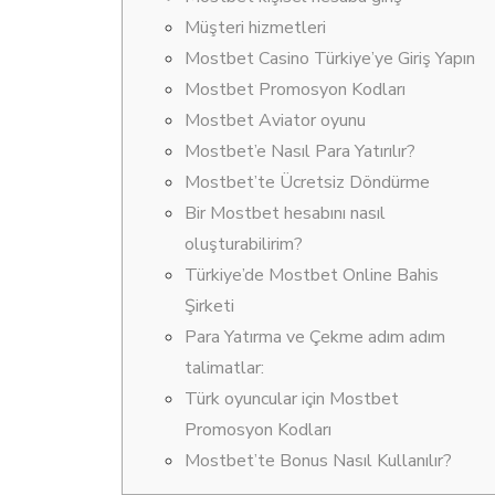
Müşteri hizmetleri
Mostbet Casino Türkiye’ye Giriş Yapın
Mostbet Promosyon Kodları
Mostbet Aviator oyunu
Mostbet’e Nasıl Para Yatırılır?
Mostbet’te Ücretsiz Döndürme
Bir Mostbet hesabını nasıl
oluşturabilirim?
Türkiye’de Mostbet Online Bahis
Şirketi
Para Yatırma ve Çekme adım adım
talimatlar:
Türk oyuncular için Mostbet
Promosyon Kodları
Mostbet’te Bonus Nasıl Kullanılır?