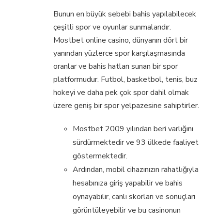
Bunun en büyük sebebi bahis yapılabilecek
çeşitli spor ve oyunlar sunmalarıdır.
Mostbet online casino, dünyanın dört bir
yanından yüzlerce spor karşılaşmasında
oranlar ve bahis hatları sunan bir spor
platformudur. Futbol, basketbol, tenis, buz
hokeyi ve daha pek çok spor dahil olmak
üzere geniş bir spor yelpazesine sahiptirler.
Mostbet 2009 yılından beri varlığını
sürdürmektedir ve 93 ülkede faaliyet
göstermektedir.
Ardından, mobil cihazınızın rahatlığıyla
hesabınıza giriş yapabilir ve bahis
oynayabilir, canlı skorları ve sonuçları
görüntüleyebilir ve bu casinonun