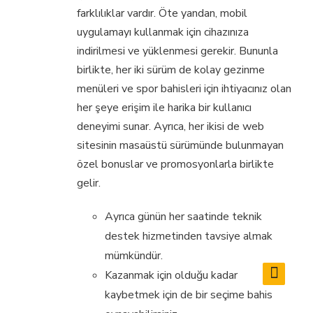
farklılıklar vardır. Öte yandan, mobil
uygulamayı kullanmak için cihazınıza
indirilmesi ve yüklenmesi gerekir. Bununla
birlikte, her iki sürüm de kolay gezinme
menüleri ve spor bahisleri için ihtiyacınız olan
her şeye erişim ile harika bir kullanıcı
deneyimi sunar. Ayrıca, her ikisi de web
sitesinin masaüstü sürümünde bulunmayan
özel bonuslar ve promosyonlarla birlikte
gelir.
Ayrıca günün her saatinde teknik
destek hizmetinden tavsiye almak
mümkündür.
Kazanmak için olduğu kadar
kaybetmek için de bir seçime bahis