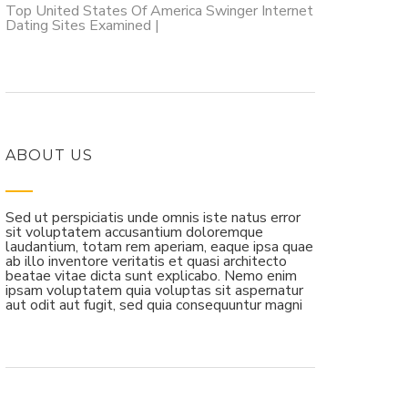
Top United States Of America Swinger Internet
Dating Sites Examined |
ABOUT US
Sed ut perspiciatis unde omnis iste natus error
sit voluptatem accusantium doloremque
laudantium, totam rem aperiam, eaque ipsa quae
ab illo inventore veritatis et quasi architecto
beatae vitae dicta sunt explicabo. Nemo enim
ipsam voluptatem quia voluptas sit aspernatur
aut odit aut fugit, sed quia consequuntur magni