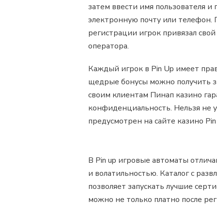
затем ввести имя пользователя и 
электронную почту или телефон. П
регистрации игрок привязал свой
оператора.
Каждый игрок в Pin Up имеет пра
щедрые бонусы можно получить за
своим клиентам Пинап казино гар
конфиденциальность. Нельзя не у
предусмотрен на сайте казино Pi
Платежные системы: м
В Pin up игровые автоматы отли
и волатильностью. Каталог с разв
позволяет запускать лучшие серт
можно не только платно после рег