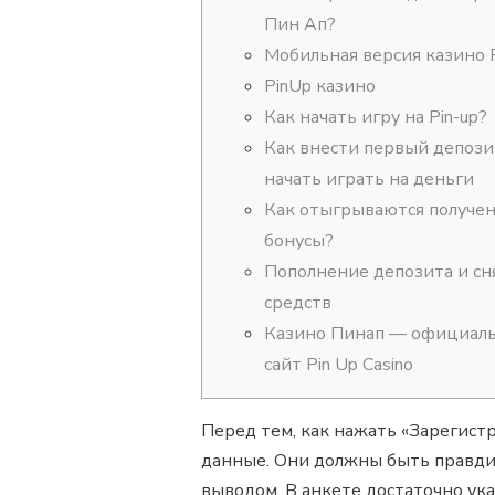
Пин Ап?
Мобильная версия казино 
PinUp казино
Как начать игру на Pin-up?
Как внести первый депози
начать играть на деньги
Как отыгрываются получе
бонусы?
Пополнение депозита и сн
средств
Казино Пинап — официал
сайт Pin Up Casino
Перед тем, как нажать «Зарегист
данные. Они должны быть правди
выводом. В анкете достаточно ука