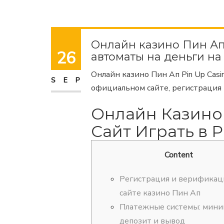
Онлайн казино Пин Ап 
26
автоматы на деньги на
Онлайн казино Пин Ап Pin Up Casi
SEP
официальном сайте, регистрация
Онлайн Казино
Сайт Играть в 
Content
Регистрация и верификац
сайте казино Пин Ап
Платежные системы: мин
депозит и вывод