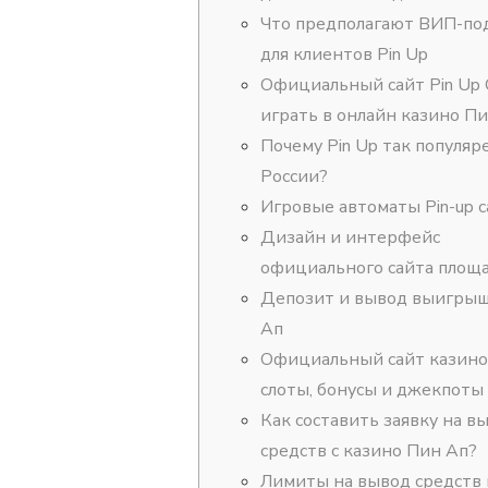
Что предполагают ВИП-по
для клиентов Pin Up
Официальный сайт Pin Up C
играть в онлайн казино П
Почему Pin Up так популяр
России?
Игровые автоматы Pin-up c
Дизайн и интерфейс
официального сайта площ
Депозит и вывод выигрыш
Ап
Официальный сайт казино
слоты, бонусы и джекпоты
Как составить заявку на в
средств с казино Пин Ап?
Лимиты на вывод средств 