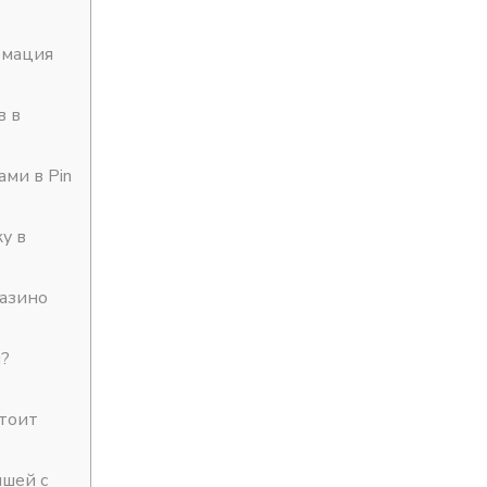
рмация
в в
ами в Pin
у в
казино
п?
стоит
ышей с