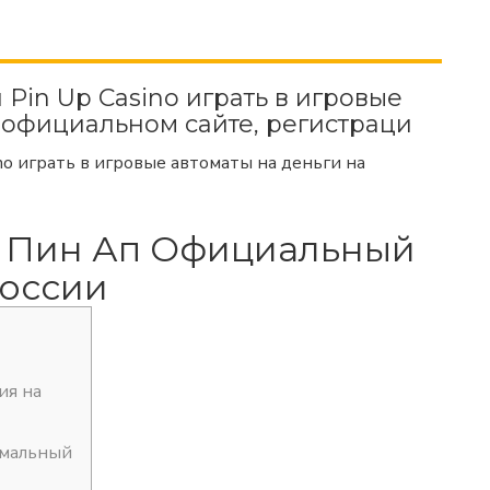
Pin Up Casino играть в игровые
 официальном сайте, регистраци
no играть в игровые автоматы на деньги на
 Пин Ап Официальный
России
ия на
имальный