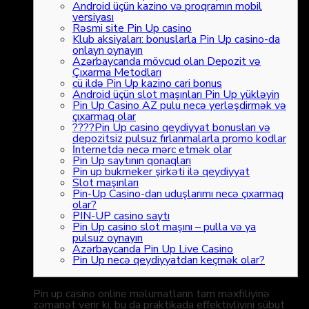
Android üçün kazino və proqramın mobil
versiyası
Rəsmi site Pin Up casino
Klub aksiyaları: bonuslarla Pin Up casino-da
onlayn oynayın
Azərbaycanda mövcud olan Depozit və
Çıxarma Metodları
cü ildə Pin Up kazino cari bonus
Android üçün slot maşınları Pin Up yükləyin
Pin Up Casino AZ pulu necə yerləşdirmək və
çıxarmaq olar
????Pin Up casino qeydiyyat bonusları və
depozitsiz pulsuz fırlanmalarla promo kodlar
İnternetdə necə mərc etmək olar
Pin Up saytının qonaqları
Pin up bukmeker şirkəti ilə qeydiyyat
Slot maşınları
Pin-Up Casino-dan uduşlarımı necə çıxarmaq
olar?
PIN-UP casino saytı
Pin Up casino slot maşını – pulla və ya
pulsuz oynayın
Azərbaycanda Pin Up Live Casino
Pin Up necə qeydiyyatdan keçmək olar?
Pin up casino online məlumatların tam məxfiliyinə
zəmanət verir ki, bu da praktikada effektivliyini sübut