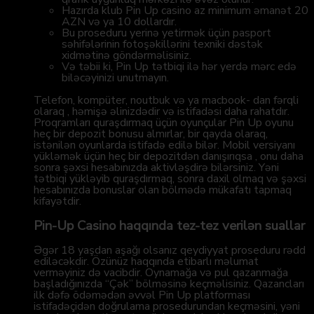
Hazırda klub Pin Up casino az minimum əmanət 20
AZN və ya 10 dollardır.
Bu proseduru yerinə yetirmək üçün pasport
səhifələrinin fotoşəkillərini texniki dəstək
xidmətinə göndərməlisiniz.
Və təbii ki, Pin Up tətbiqi ilə hər yerdə mərc edə
biləcəyinizi unutmayın.
Telefon, kompüter, noutbuk və ya macbook- dan fərqli
olaraq , həmişə əlinizdədir və istifadəsi daha rahatdır.
Proqramları quraşdırmaq üçün oyunçular Pin Up oyunu
heç bir depozit bonusu almırlar, bir qayda olaraq,
istənilən oyunlarda istifadə edilə bilər. Mobil versiyanı
yükləmək üçün heç bir depozitdən danışırıqsa , onu daha
sonra şəxsi hesabınızda aktivləşdirə bilərsiniz. Yəni
tətbiqi yükləyib quraşdırmaq, sonra daxil olmaq və şəxsi
hesabınızda bonuslar olan bölmədə mükafatı tapmaq
kifayətdir.
Pin-Up Casino haqqında tez-tez verilən suallar
Əgər 18 yaşdan aşağı olsanız qeydiyyat proseduru rədd
ediləcəkdir. Özünüz haqqında etibarlı məlumat
verməyiniz də vacibdir. Oynamağa və pul qazanmağa
başladığınızda “Çək” bölməsinə keçməlisiniz. Qazancları
ilk dəfə ödəmədən əvvəl Pin Up platforması
istifadəçidən doğrulama prosedurundan keçməsini, yəni