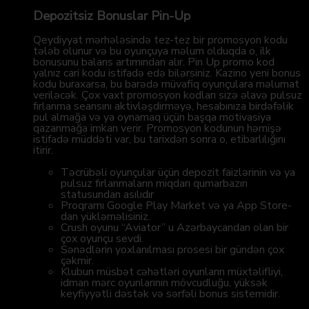
Depozitsiz Bonuslar Pin-Up
Qeydiyyat mərhələsində tez-tez bir promosyon kodu
tələb olunur və bu oyunçuya məlum olduqda o, ilk
bonusunu balans artımından alır. Pin Up promo kod
yalnız cari kodu istifadə edə bilərsiniz. Kazino yeni bonus
kodu buraxarsa, bu barədə müvafiq oyunçulara məlumat
veriləcək. Çox vaxt promosyon kodları sizə əlavə pulsuz
fırlanma seansını aktivləşdirməyə, hesabınıza birdəfəlik
pul almağa və ya oynamaq üçün başqa motivasiya
qazanmağa imkan verir. Promosyon kodunun həmişə
istifadə müddəti var, bu tarixdən sonra o, etibarlılığını
itirir.
Təcrübəli oyunçular üçün depozit faizlərinin və ya
pulsuz fırlanmaların miqdarı qumarbazın
statusundan asılıdır
Proqramı Google Play Market və ya App Store-
dan yükləməlisiniz.
Crush oyunu “Aviator” u Azərbaycandan olan bir
çox oyunçu sevdi.
Sənədlərin yoxlanılması prosesi bir gündən çox
çəkmir.
Klubun müsbət cəhətləri oyunların müxtəlifliyi,
idman mərc oyunlarının mövcudluğu, yüksək
keyfiyyətli dəstək və sərfəli bonus sistemidir.