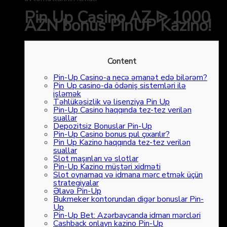
Pin Up Casino AZ ᐉ 1000
AZN bonus PinUP Kazino!
Content
Pin-Up Casino-a necə əmanət edə bilərəm?
Pin Up casino-da ödəniş sistemləri ilə
işləmək
Təhlükəsizlik və lisenziya Pin Up
Pin-Up Casino haqqında tez-tez verilən
suallar
Depozitsiz Bonuslar Pin-Up
Pin-Up Casino bonus pul çıxarılır?
Pin Up Kazino haqqında tez-tez verilən
suallar
Slot maşınları və slotlar
Pin-Up Kazino müştəri xidməti
Slot oynamaq və idmana mərc etmək üçün
strategiyalar
Əlavə Pin-Up
Bukmeker kontorundan digər bonuslar Pin-
Up
Pin-Up Bet: Azərbaycanda idman mərcləri
Cashback onlayn kazino Pin-Up