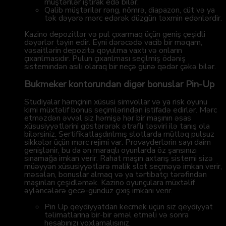
müştərilər iştirak edə bilər.
Qalib müştərilər rəng, nömrə, diapazon, cüt və ya
tək dəyərə mərc edərək düzgün təxmin edənlərdir.
Kazino depozitlər və pul çıxarmaq üçün geniş çeşidli
dəyərlər təyin edir. Eyni dərəcədə vacib bir məqam,
vəsaitlərin depozitə qoyulma vaxtı və onların
çıxarılmasıdır. Pulun çıxarılması seçilmiş ödəniş
sistemindən asılı olaraq bir neçə günə qədər çəkə bilər.
Bukmeker kontorundan digər bonuslar Pin-Up
Studiyalar həmçinin xüsusi simvollar və ya risk oyunu
kimi müxtəlif bonus seçimlərindən istifadə edirlər. Mərc
etməzdən əvvəl siz həmişə hər bir maşının əsas
xüsusiyyətlərini göstərərək ətraflı təsviri ilə tanış ola
bilərsiniz. Sertifikatlaşdırılmış slotlarda mütləq pulsuz
sikkələr üçün mərc rejimi var. Provayderlərin sayı daim
genişlənir, bu da ən maraqlı oyunlarda öz şansınızı
sınamağa imkan verir. Rahat maşın axtarış sistemi sizə
müəyyən xüsusiyyətlərə malik slot seçməyə imkan verir,
məsələn, bonuslar almaq və ya tərtibatçı tərəfindən
maşınları çeşidləmək. Kazino oyunçulara müxtəlif
əyləncələrə gecə-gündüz çıxış imkanı verir.
Pin Up qeydiyyatdan kecmek üçün siz qeydiyyat
təlimatlarına bir-bir əməl etməli və sonra
hesabınızı yoxlamalısınız.