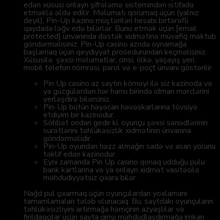
edən xüsusi onlayn şifrələmə sistemindən istifadə
etməklə əldə edilir. Məlumatı qorumaq üçün (yalnız
deyil), Pin-Up kazino müştəriləri hesabı birtərəfli
qaydada ləğv edə bilərlər. Bunu etmək üçün [email
protected] ünvanında dəstək xidmətinə müvafiq məktub
göndərməlisiniz. Pin-Up casino aznda oynamağa
başlamaq üçün qeydiyyat prosedurundan keçməlisiniz.
Xüsusilə, şəxsi məlumatlar, cinsi, ölkə, yaşayış yeri,
mobil telefon nömrəsi, parol və e-poçt ünvanı göstərilir.
Pin Up casino az saytın köməyi ilə siz kazinoda və
ya güzgülərdən hər hansı birində idman mərclərini
yerləşdirə bilərsiniz.
Pin-Up bütün həyəcan həvəskarlarına tövsiyə
etdiyim bir kazinodur.
Söhbət ondan gedir ki, oyunçu şəxsi sənədlərinin
surətlərini təhlükəsizlik xidmətinin ünvanına
göndərməlidir.
Pin-Up oyundan həzz almağın sadə və asan yolunu
təklif edən kazinodur.
Eyni zamanda Pin Up casino qonaq udduğu pulu
bank kartlarına və ya onlayn xidmət vasitəsilə
məhdudiyyətsiz çıxara bilər.
Nağd pul çıxarmaq üçün oyunçulardan yoxlamanı
tamamlamaları tələb olunacaq. Bu, saytdakı oyunçuların
təhlükəsizliyini artırmağa həmçinin azyaşlılar və
fırıldaqçılar üçün sayta girişi məhdudlaşdırmağa imkan