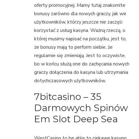
oferty promocyjnej. Mamy tutaj znakomite
bonusy zarówno dla nowych graczy, jak we
użytkowników, którzy jeszcze nie zaczęli
korzystać z usług kasyna. Ważną rzeczą, o
której musimy napisać na początku, jest to,
że bonusy mają to perform siebie, że
regularnie się zmieniają. Jest to oczywiste,
bo w końcu służą one do zachęcania nowych
graczy dołączenia do kasyna lub utrzymania
dotychczasowych użytkowników.
7bitcasino – 35
Darmowych Spinów
Em Slot Deep Sea
WestCasino to be able to ciekawe kasyno