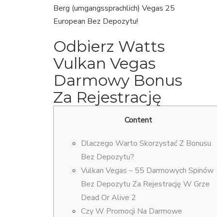
Berg (umgangssprachlich) Vegas 25
European Bez Depozytu!
Odbierz Watts
Vulkan Vegas
Darmowy Bonus
Za Rejestrację
Content
Dlaczego Warto Skorzystać Z Bonusu
Bez Depozytu?
Vulkan Vegas – 55 Darmowych Spinów
Bez Depozytu Za Rejestrację W Grze
Dead Or Alive 2
Czy W Promocji Na Darmowe