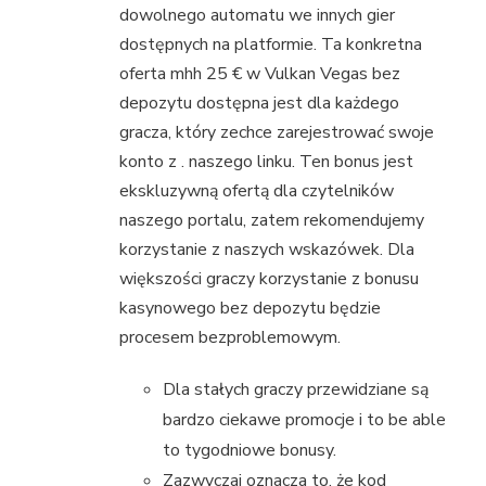
dowolnego automatu we innych gier
dostępnych na platformie. Ta konkretna
oferta mhh 25 € w Vulkan Vegas bez
depozytu dostępna jest dla każdego
gracza, który zechce zarejestrować swoje
konto z . naszego linku. Ten bonus jest
ekskluzywną ofertą dla czytelników
naszego portalu, zatem rekomendujemy
korzystanie z naszych wskazówek. Dla
większości graczy korzystanie z bonusu
kasynowego bez depozytu będzie
procesem bezproblemowym.
Dla stałych graczy przewidziane są
bardzo ciekawe promocje i to be able
to tygodniowe bonusy.
Zazwyczaj oznacza to, że kod