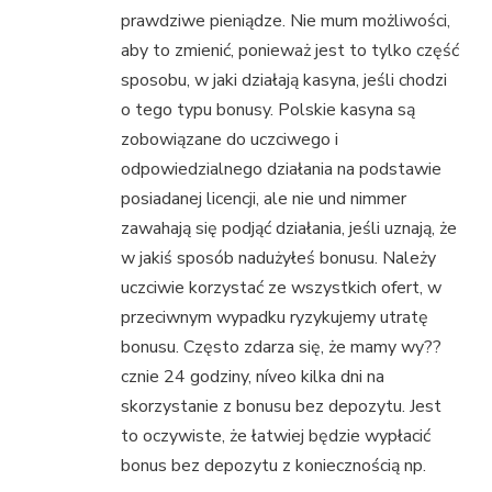
prawdziwe pieniądze. Nie mum możliwości,
aby to zmienić, ponieważ jest to tylko część
sposobu, w jaki działają kasyna, jeśli chodzi
o tego typu bonusy. Polskie kasyna są
zobowiązane do uczciwego i
odpowiedzialnego działania na podstawie
posiadanej licencji, ale nie und nimmer
zawahają się podjąć działania, jeśli uznają, że
w jakiś sposób nadużyłeś bonusu. Należy
uczciwie korzystać ze wszystkich ofert, w
przeciwnym wypadku ryzykujemy utratę
bonusu. Często zdarza się, że mamy wy??
cznie 24 godziny, níveo kilka dni na
skorzystanie z bonusu bez depozytu. Jest
to oczywiste, że łatwiej będzie wypłacić
bonus bez depozytu z koniecznością np.