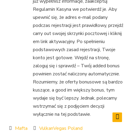
już wypełnisz informacje, zaakceptuj
Regulamin Kasyna we potwierdź je. Aby
upewnić się, że adres e-mail podany
podczas rejestracji jest prawidłowy, przejdź
carry out swojej skrzynki pocztowej i kliknij
em link aktywacyjny. Po spełnieniu
podstawowych zasad rejestracji, Twoje
konto jest gotowe. Wejdź na stronę,
zaloguj się i sprawdź – Twój added bonus
powinien zostać naliczony automatycznie.
Rozumiemy, że oferty bonusowe są bardzo
kuszące, a good im większy bonus, tym
wydaje się być lepszy. Jednak, polecamy
wstrzymać się z podjęciem decyzji
wyłącznie na tej podstawie.
Mafta
VulkanVegas Poland