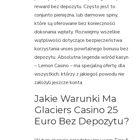
reward bez depozytu. Często jest to
conjunto pieniężna, lub darmowe spiny,
które są oferowane bez konieczności
dokonania wpłaty. Rozwiejmy wszelkie
wątpliwości dotyczące bezpieczeństwa
korzystania unces powitalnego bonusu bez
depozytu. Absolutna legenda wśród kasyn
– Lemon Casino – ma specjalną ofertę dla
wszystkich, którzy z jakiegoś powodu nie
założyli jeszcze konta.
Jakie Warunki Ma
Glaciers Casino 25
Euro Bez Depozytu?