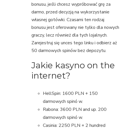
bonusu, jeśli chcesz wypróbować grę za
darmo, przed decyzją na wykorzystanie
własnej gotówki. Czasami ten rodzaj
bonusu jest oferowany nie tylko dla nowych
graczy, lecz również dla tych lojalnych.
Zarejestruj się unces tego linku i odbierz aż
50 darmowych spinów bez depozytu.
Jakie kasyno on the
internet?
HellSpin: 1600 PLN + 150
darmowych spinó w.
Rabona: 3600 PLN and up. 200
darmowych spinó w.
Casinia: 2250 PLN + 2 hundred