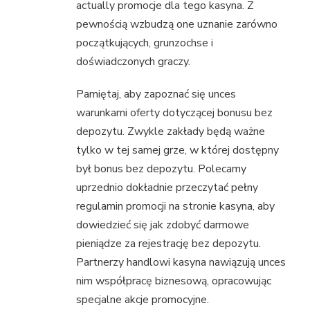
actually promocje dla tego kasyna. Z
pewnością wzbudzą one uznanie zarówno
początkujących, grunzochse i
doświadczonych graczy.
Pamiętaj, aby zapoznać się unces
warunkami oferty dotyczącej bonusu bez
depozytu. Zwykle zakłady będą ważne
tylko w tej samej grze, w której dostępny
był bonus bez depozytu. Polecamy
uprzednio dokładnie przeczytać pełny
regulamin promocji na stronie kasyna, aby
dowiedzieć się jak zdobyć darmowe
pieniądze za rejestrację bez depozytu.
Partnerzy handlowi kasyna nawiązują unces
nim współpracę biznesową, opracowując
specjalne akcje promocyjne.