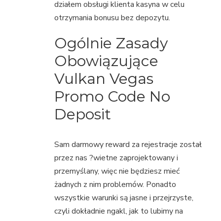
działem obsługi klienta kasyna w celu
otrzymania bonusu bez depozytu.
Ogólnie Zasady
Obowiązujące
Vulkan Vegas
Promo Code No
Deposit
Sam darmowy reward za rejestracje został
przez nas ?wietne zaprojektowany i
przemyślany, więc nie będziesz mieć
żadnych z nim problemów. Ponadto
wszystkie warunki są jasne i przejrzyste,
czyli dokładnie ngakl, jak to lubimy na