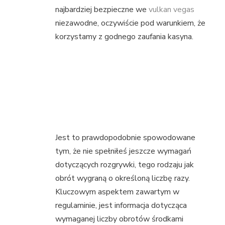
najbardziej bezpieczne we
vulkan vegas
niezawodne, oczywiście pod warunkiem, że
korzystamy z godnego zaufania kasyna.
Czy W Promocji Na
Darmowe Pieniądze
Wymagany Jest Specjalny
Vulkan Vegas Kod
Promocyjny, Aby
Aktywować Ofertę?
Jest to prawdopodobnie spowodowane
tym, że nie spełniłeś jeszcze wymagań
dotyczących rozgrywki, tego rodzaju jak
obrót wygraną o określoną liczbę razy.
Kluczowym aspektem zawartym w
regulaminie, jest informacja dotycząca
wymaganej liczby obrotów środkami