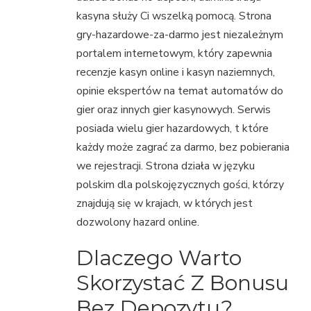
kasyna służy Ci wszelką pomocą. Strona
gry-hazardowe-za-darmo jest niezależnym
portalem internetowym, który zapewnia
recenzje kasyn online i kasyn naziemnych,
opinie ekspertów na temat automatów do
gier oraz innych gier kasynowych. Serwis
posiada wielu gier hazardowych, t które
każdy może zagrać za darmo, bez pobierania
we rejestracji. Strona działa w języku
polskim dla polskojęzycznych gości, którzy
znajdują się w krajach, w których jest
dozwolony hazard online.
Dlaczego Warto
Skorzystać Z Bonusu
Bez Depozytu?