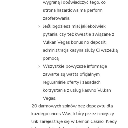
wygraną i doświadczyć tego, co
strona hazardowa ma perform
zaoferowania.
Jeśli będziesz miał jakiekolwiek
pytania, czy też kwestie związane z
Vulkan Vegas bonus no deposit,
administracja kasyna służy Ci wszelką
pomocą.
Wszystkie powyższe informacje
zawarte są watts oficjalnym
regulaminie oferty i zasadach
korzystania z usług kasyno Vulkan
Vegas.
20 darmowych spinów bez depozytu dla
każdego unces Was, który przez niniejszy
link zarejestruje się w Lemon Casino. Kiedy