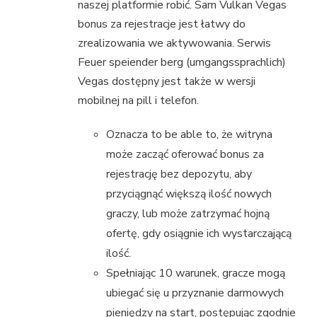
naszej platformie robić. Sam Vulkan Vegas
bonus za rejestracje jest łatwy do
zrealizowania we aktywowania. Serwis
Feuer speiender berg (umgangssprachlich)
Vegas dostępny jest także w wersji
mobilnej na pill i telefon.
Oznacza to be able to, że witryna
może zacząć oferować bonus za
rejestrację bez depozytu, aby
przyciągnąć większą ilość nowych
graczy, lub może zatrzymać hojną
ofertę, gdy osiągnie ich wystarczającą
ilość.
Spełniając 10 warunek, gracze mogą
ubiegać się u przyznanie darmowych
pieniędzy na start, postępując zgodnie