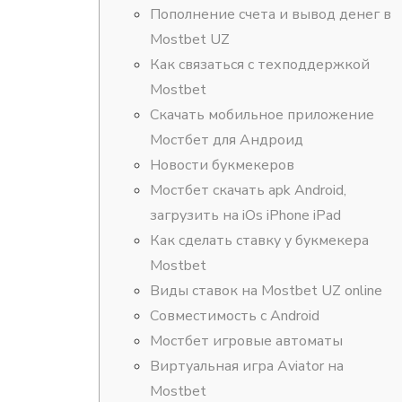
Пополнение счета и вывод денег в
Mostbet UZ
Как связаться с техподдержкой
Mostbet
Скачать мобильное приложение
Мостбет для Андроид
Новости букмекеров
Мостбет скачать apk Android,
загрузить на iOs iPhone iPad
Как сделать ставку у букмекера
Mostbet
Виды ставок на Mostbet UZ online
Совместимость с Android
Мостбет игровые автоматы
Виртуальная игра Aviator на
Mostbet