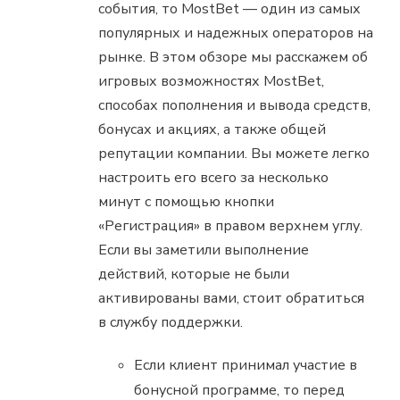
события, то MostBet — один из самых
популярных и надежных операторов на
рынке. В этом обзоре мы расскажем об
игровых возможностях MostBet,
способах пополнения и вывода средств,
бонусах и акциях, а также общей
репутации компании. Вы можете легко
настроить его всего за несколько
минут с помощью кнопки
«Регистрация» в правом верхнем углу.
Если вы заметили выполнение
действий, которые не были
активированы вами, стоит обратиться
в службу поддержки.
Если клиент принимал участие в
бонусной программе, то перед