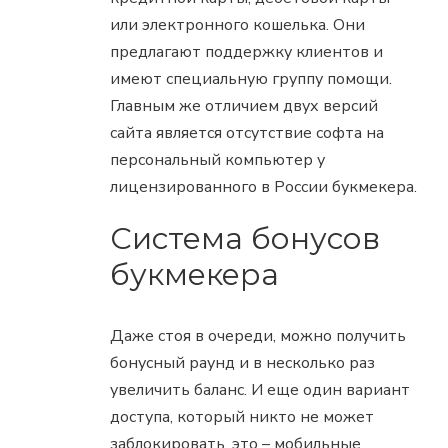
или электронного кошелька. Они
предлагают поддержку клиентов и
имеют специальную группу помощи.
Главным же отличием двух версий
сайта является отсутствие софта на
персональный компьютер у
лицензированного в России букмекера.
Система бонусов
букмекера
Даже стоя в очереди, можно получить
бонусный раунд и в несколько раз
увеличить баланс. И еще один вариант
доступа, который никто не может
заблокировать, это – мобильные