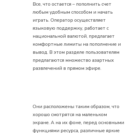
Все, что остается – пополнить счет
любым удобным способом и начать
играть. Оператор осуществляет
языковую поддержку, работает с
национальной валютой, предлагает
комфортные лимиты на пополнение и
вывод. В этом разделе пользователям
предлагаются множество азартных
развлечений в прямом эфире.
Скачать мобильное
приложение Мостбет для
Андроид
Они расположены таким образом, что
хорошо смотрятся на маленьком
экране. А на их фоне, перед основными
функциями ресурса, различные яркие