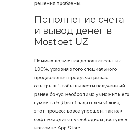
решения проблемы.
Пополнение счета
и вывод денег в
Mostbet UZ
Помимо получения дополнительных
100%, условия этого специального
предложения предусматривают
отыгрыш. Чтобы вывести полученный
ранее бонус, необходимо умножить его
сумму на 5. Для обладателей яблока,
этот процесс вовсе упрощен, так как
софт находится в свободном доступе в
магазине App Store.