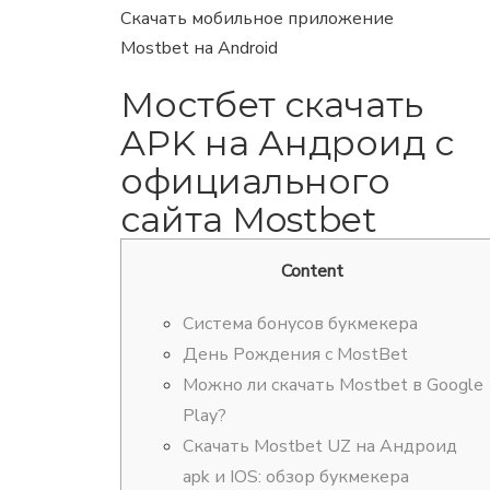
Скачать мобильное приложение
Mostbet на Android
Мостбет скачать
APK на Андроид с
официального
сайта Mostbet
Content
Система бонусов букмекера
День Рождения с MostBet
Можно ли скачать Mostbet в Google
Play?
Скачать Mostbet UZ на Андроид
apk и IOS: обзор букмекера