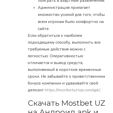
поиграть в азартные развлечения.
Администрация прилагает
множество усилий для того, чтобы
всем игрокам было комфортно на
сайте.
Если обратиться к наиболее
подходящему способу, выполнить все
требуемые действия можно с
легкостью. Оперативностью
отличается и вывод средств,
выполняемый в короткие временные
сроки. Не забывайте о приветственном
бонусе компании и удваивайте свой
депозит
https://mostbetuztop.com/apk/
.
Скачать Mostbet UZ
на Андроид apk и