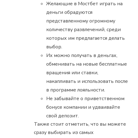
Желающие в Мостбет играть на
деньги обрадуются
представленному огромному
количеству развлечений, среди
которых им предлагается делать
выбор.
Их можно получать в деньгах,
обменивать на новые бесплатные
вращения или ставки,
накапливать и использовать после
в программе лояльности.
Не забывайте о приветственном
бонусе компании и удваивайте
свой депозит.
Также стоит отметить, что вы можете
сразу выбирать из самых