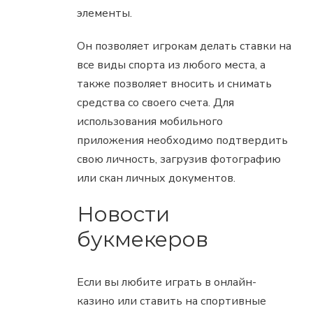
элементы.
Он позволяет игрокам делать ставки на
все виды спорта из любого места, а
также позволяет вносить и снимать
средства со своего счета. Для
использования мобильного
приложения необходимо подтвердить
свою личность, загрузив фотографию
или скан личных документов.
Новости
букмекеров
Если вы любите играть в онлайн-
казино или ставить на спортивные