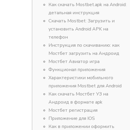
Как скачать Mostbet.apk на Android:
детальная инструкция
Скачать Mostbet: Загрузить и
установить Android APK на
телефон
Инструкция по скачиванию: как
Мостбет загрузить на Андроид
Мостбет Авиатор игра
Функционал приложения
Характеристики мобильного
приложения Mostbet для Android
Как скачать Мостбет УЗ на
Андроид в формате apk
Мостбет регистрация
Приложение для IOS
Как в приложении оформить