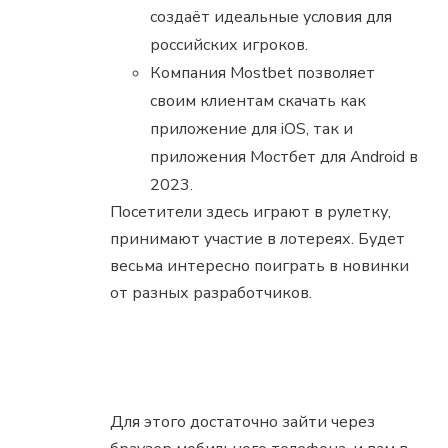
создаёт идеальные условия для
российских игроков.
Компания Mostbet позволяет
своим клиентам скачать как
приложение для iOS, так и
приложения Мостбет для Android в
2023.
Посетители здесь играют в рулетку,
принимают участие в лотереях. Будет
весьма интересно поиграть в новинки
от разных разработчиков.
Мостбет скачать apk
Android, загрузить на iOs
iPhone iPad
Для этого достаточно зайти через