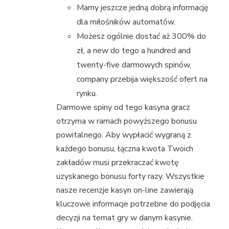
Mamy jeszcze jedną dobrą informację
dla miłośników automatów.
Możesz ogólnie dostać aż 300% do
zł, a new do tego a hundred and
twenty-five darmowych spinów,
company przebija większość ofert na
rynku.
Darmowe spiny od tego kasyna gracz
otrzyma w ramach powyższego bonusu
powitalnego. Aby wypłacić wygraną z
każdego bonusu, łączna kwota Twoich
zakładów musi przekraczać kwotę
uzyskanego bonusu forty razy. Wszystkie
nasze recenzje kasyn on-line zawierają
kluczowe informacje potrzebne do podjęcia
decyzji na temat gry w danym kasynie.