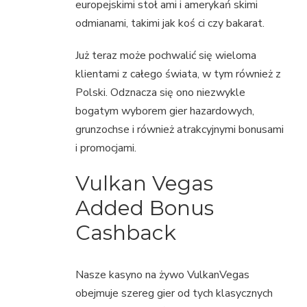
europejskimi stoł ami i amerykań skimi
odmianami, takimi jak koś ci czy bakarat.
Już teraz może pochwalić się wieloma
klientami z całego świata, w tym również z
Polski. Odznacza się ono niezwykle
bogatym wyborem gier hazardowych,
grunzochse i również atrakcyjnymi bonusami
i promocjami.
Vulkan Vegas
Added Bonus
Cashback
Nasze kasyno na żywo VulkanVegas
obejmuje szereg gier od tych klasycznych