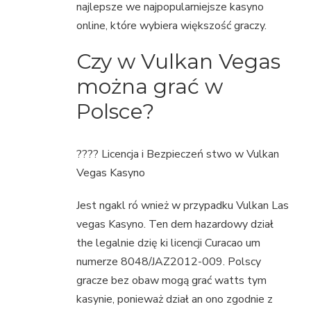
najlepsze we najpopularniejsze kasyno
online, które wybiera większość graczy.
Czy w Vulkan Vegas
można grać w
Polsce?
???? Licencja i Bezpieczeń stwo w Vulkan
Vegas Kasyno
Jest ngakl ró wnież w przypadku Vulkan Las
vegas Kasyno. Ten dem hazardowy dział
the legalnie dzię ki licencji Curacao um
numerze 8048/JAZ2012-009. Polscy
gracze bez obaw mogą grać watts tym
kasynie, ponieważ dział an ono zgodnie z