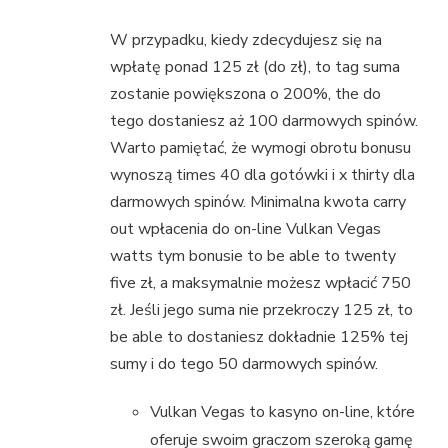
W przypadku, kiedy zdecydujesz się na
wpłatę ponad 125 zł (do zł), to tag suma
zostanie powiększona o 200%, the do
tego dostaniesz aż 100 darmowych spinów.
Warto pamiętać, że wymogi obrotu bonusu
wynoszą times 40 dla gotówki i x thirty dla
darmowych spinów. Minimalna kwota carry
out wpłacenia do on-line Vulkan Vegas
watts tym bonusie to be able to twenty
five zł, a maksymalnie możesz wpłacić 750
zł. Jeśli jego suma nie przekroczy 125 zł, to
be able to dostaniesz dokładnie 125% tej
sumy i do tego 50 darmowych spinów.
Vulkan Vegas to kasyno on-line, które
oferuje swoim graczom szeroką gamę