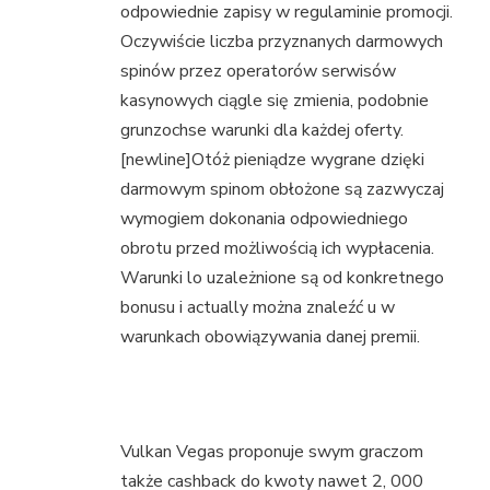
odpowiednie zapisy w regulaminie promocji.
Oczywiście liczba przyznanych darmowych
spinów przez operatorów serwisów
kasynowych ciągle się zmienia, podobnie
grunzochse warunki dla każdej oferty.
[newline]Otóż pieniądze wygrane dzięki
darmowym spinom obłożone są zazwyczaj
wymogiem dokonania odpowiedniego
obrotu przed możliwością ich wypłacenia.
Warunki lo uzależnione są od konkretnego
bonusu i actually można znaleźć u w
warunkach obowiązywania danej premii.
Gry W Kasynie Vulkan
Vegas
Vulkan Vegas proponuje swym graczom
także cashback do kwoty nawet 2, 000