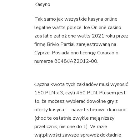
Kasyno
Tak samo jak wszystkie kasyna online
legalne watts polsce. Ice On line casino
został o zał oż one watts 2021 roku przez
firmę Brivio Partial zarejestrowaną na
Cyprze. Posiada ono licencję Curacao o
numerze 8048/JAZ2012-00.
Łączna kwota tych zakładów musi wynosić
150 PLN x 3, czyli 450 PLN. Plusem jest
to, że możesz wybierać dowolne gry z
oferty kasyna — nawet stołowe i karciane
(choć te ostatnie zwykle mają niższy
przelicznik, nie one do 1). W razie
wątpliwości zawsze sprawdź dokładnie