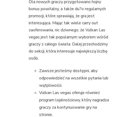
Dla nowych graczy przygotowano hojny
bonus powitalny, a także du?o regularnych
promocji, które sprawiają, że gra jest
interesująca. Mając tak wiele carry out
zaoferowania, nic dziwnego, że Vulkan Las
vegas jest tak popularnym wyborem wśród
graczy z całego świata. Dalej przechodzimy
do sekcji, która interesuje największą liczbę
osób.
Zawsze jesteśmy dostępni, aby
odpowiedzieć na wszelkie pytania lub
wątpliwości.
Vulkan Las vegas oferuje również
program lojalnościowy, który nagradza
graczy za kontynuowanie gry na
stronie.