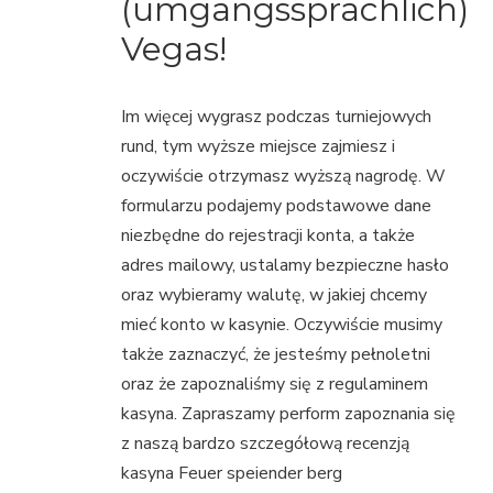
(umgangssprachlich)
Vegas!
Im więcej wygrasz podczas turniejowych
rund, tym wyższe miejsce zajmiesz i
oczywiście otrzymasz wyższą nagrodę. W
formularzu podajemy podstawowe dane
niezbędne do rejestracji konta, a także
adres mailowy, ustalamy bezpieczne hasło
oraz wybieramy walutę, w jakiej chcemy
mieć konto w kasynie. Oczywiście musimy
także zaznaczyć, że jesteśmy pełnoletni
oraz że zapoznaliśmy się z regulaminem
kasyna. Zapraszamy perform zapoznania się
z naszą bardzo szczegółową recenzją
kasyna Feuer speiender berg