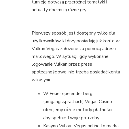
turnieje dotyczą przeróżnej tematyki i
actually obejmują różne gry.
Super Kasyno-kiedyś Bylo
Pierwszy sposób jest dostępny tylko dla
użytkowników, którzy posiadają już konto w
Vulkan Vegas założone za pomocą adresu
mailowego. W sytuacji, gdy wykonane
logowanie Vulkan przez press
społecznościowe, nie trzeba posiadać konta
w kasynie.
W Feuer speiender berg
(umgangssprachlich) Vegas Casino
oferujemy różne metody płatności,
aby spełnić Twoje potrzeby.
Kasyno Vulkan Vegas online to marka,