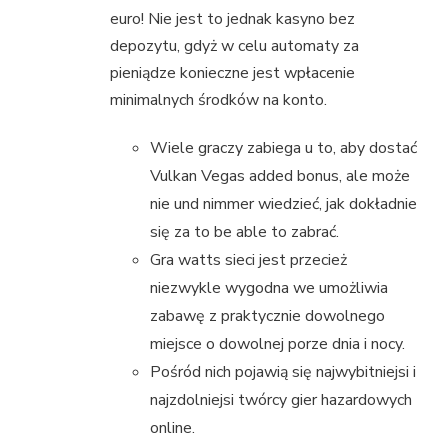
euro! Nie jest to jednak kasyno bez
depozytu, gdyż w celu automaty za
pieniądze konieczne jest wpłacenie
minimalnych środków na konto.
Wiele graczy zabiega u to, aby dostać
Vulkan Vegas added bonus, ale może
nie und nimmer wiedzieć, jak dokładnie
się za to be able to zabrać.
Gra watts sieci jest przecież
niezwykle wygodna we umożliwia
zabawę z praktycznie dowolnego
miejsce o dowolnej porze dnia i nocy.
Pośród nich pojawią się najwybitniejsi i
najzdolniejsi twórcy gier hazardowych
online.