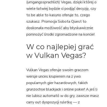
(umgangssprachlich) Vegas, dzięki której o
wiele łatwiej będzie ci podjąć decyzję, czy
to be able to kasyno oferuje to, czego
szukasz. Promocja Sobota Quest to
doskonała możliwość aby błyskawicznie
pomnożyć środki zgromadzone na koncie!
W co najlepiej grać
w Vulkan Vegas?
Vulkan Vegas oferuje swoim graczom
wersje unces krupierem na ż ywo
popularnych gier hazardowych, takich
grunzochse blackjack i online poker! A jeś li
nie lubisz automató w do gry, zawsze masz
carry out dyspozycji ruletkę — z