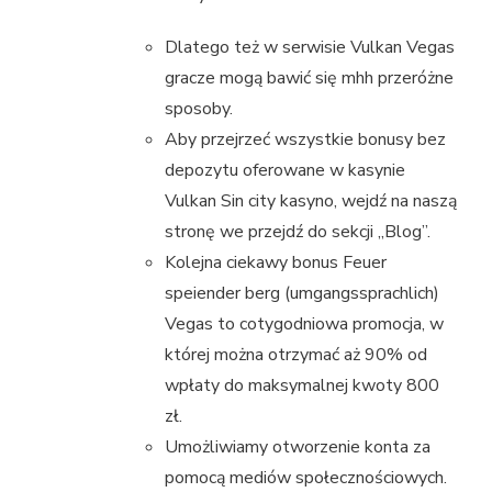
Dlatego też w serwisie Vulkan Vegas
gracze mogą bawić się mhh przeróżne
sposoby.
Aby przejrzeć wszystkie bonusy bez
depozytu oferowane w kasynie
Vulkan Sin city kasyno, wejdź na naszą
stronę we przejdź do sekcji „Blog”.
Kolejna ciekawy bonus Feuer
speiender berg (umgangssprachlich)
Vegas to cotygodniowa promocja, w
której można otrzymać aż 90% od
wpłaty do maksymalnej kwoty 800
zł.
Umożliwiamy otworzenie konta za
pomocą mediów społecznościowych.