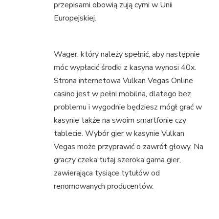
przepisami obowią zują cymi w Unii
Europejskiej.
Wager, który należy spełnić, aby następnie
móc wypłacić środki z kasyna wynosi 40x.
Strona internetowa Vulkan Vegas Online
casino jest w pełni mobilna, dlatego bez
problemu i wygodnie będziesz mógł grać w
kasynie także na swoim smartfonie czy
tablecie. Wybór gier w kasynie Vulkan
Vegas może przyprawić o zawrót głowy. Na
graczy czeka tutaj szeroka gama gier,
zawierająca tysiące tytułów od
renomowanych producentów.
Promocje Dla Stałych