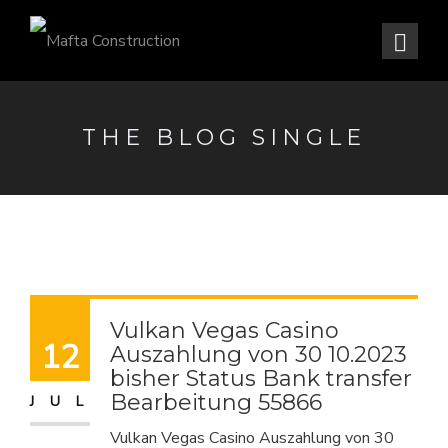
THE BLOG SINGLE
Vulkan Vegas Casino
12
Auszahlung von 30 10.2023
bisher Status Bank transfer
Bearbeitung 55866
JUL
Vulkan Vegas Casino Auszahlung von 30