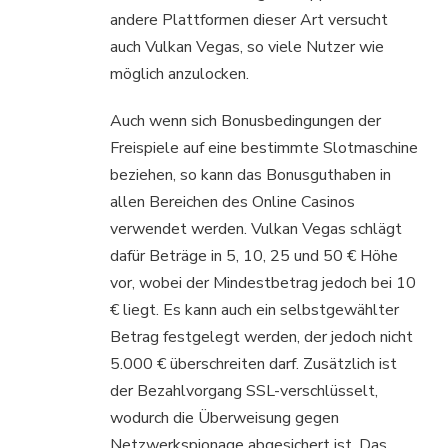
andere Plattformen dieser Art versucht
auch Vulkan Vegas, so viele Nutzer wie
möglich anzulocken.
Auch wenn sich Bonusbedingungen der
Freispiele auf eine bestimmte Slotmaschine
beziehen, so kann das Bonusguthaben in
allen Bereichen des Online Casinos
verwendet werden. Vulkan Vegas schlägt
dafür Beträge in 5, 10, 25 und 50 € Höhe
vor, wobei der Mindestbetrag jedoch bei 10
€ liegt. Es kann auch ein selbstgewählter
Betrag festgelegt werden, der jedoch nicht
5.000 € überschreiten darf. Zusätzlich ist
der Bezahlvorgang SSL-verschlüsselt,
wodurch die Überweisung gegen
Netzwerkspionage abgesichert ist. Das