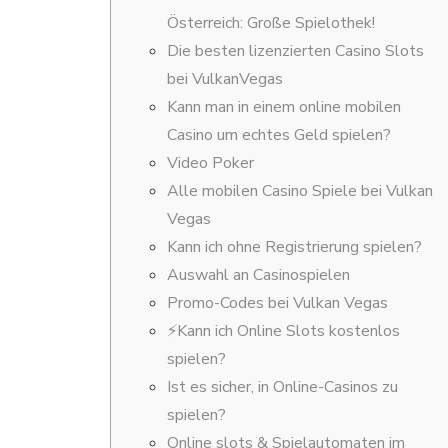
Österreich: Große Spielothek!
Die besten lizenzierten Casino Slots
bei VulkanVegas
Kann man in einem online mobilen
Casino um echtes Geld spielen?
Video Poker
Alle mobilen Casino Spiele bei Vulkan
Vegas
Kann ich ohne Registrierung spielen?
Auswahl an Casinospielen
Promo-Codes bei Vulkan Vegas
⚡Kann ich Online Slots kostenlos
spielen?
Ist es sicher, in Online-Casinos zu
spielen?
Online slots & Spielautomaten im