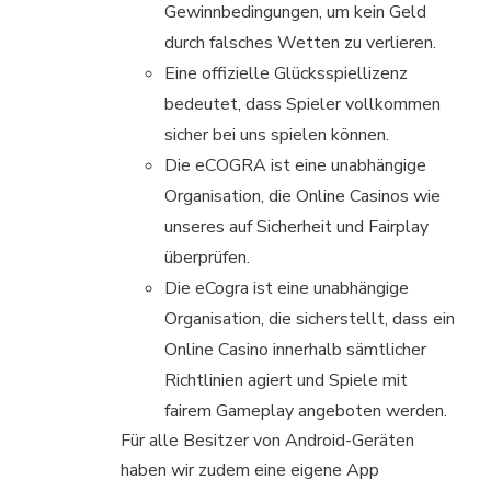
Gewinnbedingungen, um kein Geld
durch falsches Wetten zu verlieren.
Eine offizielle Glücksspiellizenz
bedeutet, dass Spieler vollkommen
sicher bei uns spielen können.
Die eCOGRA ist eine unabhängige
Organisation, die Online Casinos wie
unseres auf Sicherheit und Fairplay
überprüfen.
Die eCogra ist eine unabhängige
Organisation, die sicherstellt, dass ein
Online Casino innerhalb sämtlicher
Richtlinien agiert und Spiele mit
fairem Gameplay angeboten werden.
Für alle Besitzer von Android-Geräten
haben wir zudem eine eigene App