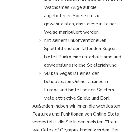
Wachsames Auge auf die
angebotenen Spiele um zu
gewährleisten, dass diese in keiner
Weise manipuliert werden.
Mit seinem unkonventionellen
Spielfeld und den fallenden Kugeln
bietet Plinko eine unterhaltsame und
abwechslungsreiche Spielerfahrung.
Vulkan Vegas ist eines der
beliebtesten Online-Casinos in
Europa und bietet seinen Spielern
viele attraktive Spiele und Boni.
Außerdem haben wir Ihnen die wichtigsten
Features und Funktionen von Online Slots
vorgestellt, die Sie in den meisten Titeln
wie Gates of Olympus finden werden. Bei