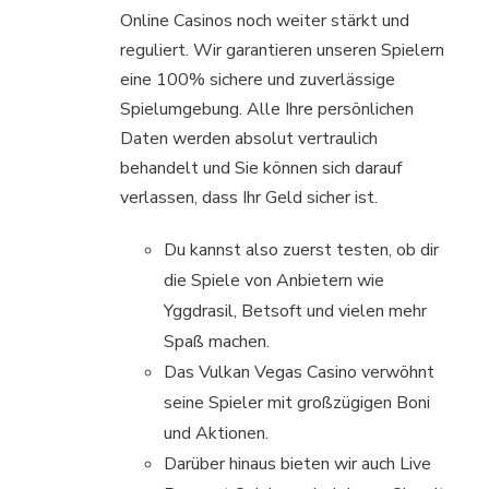
Online Casinos noch weiter stärkt und
reguliert. Wir garantieren unseren Spielern
eine 100% sichere und zuverlässige
Spielumgebung. Alle Ihre persönlichen
Daten werden absolut vertraulich
behandelt und Sie können sich darauf
verlassen, dass Ihr Geld sicher ist.
Du kannst also zuerst testen, ob dir
die Spiele von Anbietern wie
Yggdrasil, Betsoft und vielen mehr
Spaß machen.
Das Vulkan Vegas Casino verwöhnt
seine Spieler mit großzügigen Boni
und Aktionen.
Darüber hinaus bieten wir auch Live