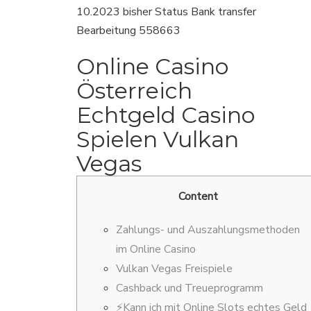
10.2023 bisher Status Bank transfer
Bearbeitung 558663
Online Casino
Österreich
Echtgeld Casino
Spielen Vulkan
Vegas
Content
Zahlungs- und Auszahlungsmethoden
im Online Casino
Vulkan Vegas Freispiele
Cashback und Treueprogramm
⚡Kann ich mit Online Slots echtes Geld