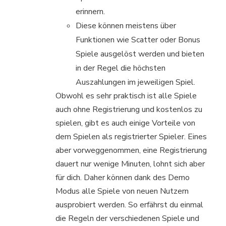
erinnern.
Diese können meistens über
Funktionen wie Scatter oder Bonus
Spiele ausgelöst werden und bieten
in der Regel die höchsten
Auszahlungen im jeweiligen Spiel.
Obwohl es sehr praktisch ist alle Spiele
auch ohne Registrierung und kostenlos zu
spielen, gibt es auch einige Vorteile von
dem Spielen als registrierter Spieler. Eines
aber vorweggenommen, eine Registrierung
dauert nur wenige Minuten, lohnt sich aber
für dich. Daher können dank des Demo
Modus alle Spiele von neuen Nutzern
ausprobiert werden. So erfährst du einmal
die Regeln der verschiedenen Spiele und