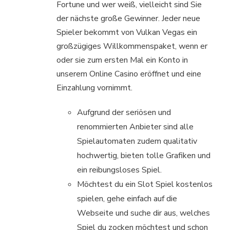
Fortune und wer weiß, vielleicht sind Sie
der nächste große Gewinner. Jeder neue
Spieler bekommt von Vulkan Vegas ein
großzügiges Willkommenspaket, wenn er
oder sie zum ersten Mal ein Konto in
unserem Online Casino eröffnet und eine
Einzahlung vornimmt.
Aufgrund der seriösen und
renommierten Anbieter sind alle
Spielautomaten zudem qualitativ
hochwertig, bieten tolle Grafiken und
ein reibungsloses Spiel.
Möchtest du ein Slot Spiel kostenlos
spielen, gehe einfach auf die
Webseite und suche dir aus, welches
Spiel du zocken möchtest und schon