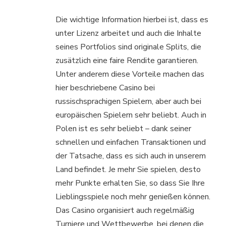
Die wichtige Information hierbei ist, dass es
unter Lizenz arbeitet und auch die Inhalte
seines Portfolios sind originale Splits, die
zusätzlich eine faire Rendite garantieren.
Unter anderem diese Vorteile machen das
hier beschriebene Casino bei
russischsprachigen Spielern, aber auch bei
europäischen Spielern sehr beliebt. Auch in
Polen ist es sehr beliebt – dank seiner
schnellen und einfachen Transaktionen und
der Tatsache, dass es sich auch in unserem
Land befindet. Je mehr Sie spielen, desto
mehr Punkte erhalten Sie, so dass Sie Ihre
Lieblingsspiele noch mehr genießen können.
Das Casino organisiert auch regelmäßig
Turniere und Wettbewerbe, bei denen die