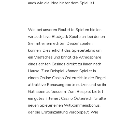
auch wie die Idee hinter dem Spiel ist.
Tipps für sicheres Spielen
Online Casino mit Echtgeld
Wie bei unseren Roulette Spielen bieten
wir auch Live Blackjack Spiele an, bei denen
Sie mit einem echten Dealer spielen
können. Dies erhöht das Spielerlebnis um
ein Vielfaches und bringt die Atmosphäre
eines echten Casinos direkt zu Ihnen nach
Hause. Zum Beispiel können Spieler in
einem Online Casino Österreich in der Regel
attraktive Bonusangebote nutzen und so ihr
Guthaben aufbessern. Zum Beispiel bietet
ein gutes Internet Casino Österreich für alle
neuen Spieler einen Willkommensbonus,
der die Ersteinzahlung verdoppelt. Wie