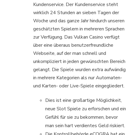
Kundenservice. Der Kundenservice steht
wirklich 24 Stunden an sieben Tagen der
Woche und das ganze Jahr hindurch unseren
geschätzten Spielern in mehreren Sprachen
zur Verfügung. Das Vulkan Casino verfügt
über eine überaus benutzerfreundliche
Webseite, auf der man schnell und
unkompliziert in jeden gewünschten Bereich
gelangt. Die Spiele wurden extra aufwändig
in mehrere Kategorien als nur Automaten-
und Karten- oder Live-Spiele eingegliedert.
Dies ist eine großartige Möglichkeit,
neue Slot Spiele zu erforschen und ein
Gefühl für sie zu bekommen, bevor
man sein hart verdientes Geld riskiert.
Die Kontrollbehörde eCOGRA hat ein