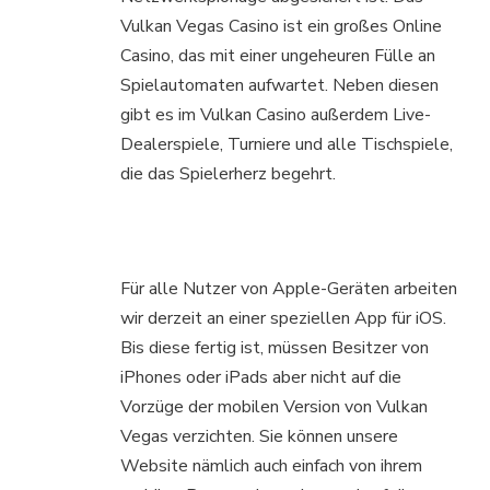
Vulkan Vegas Casino ist ein großes Online
Casino, das mit einer ungeheuren Fülle an
Spielautomaten aufwartet. Neben diesen
gibt es im Vulkan Casino außerdem Live-
Dealerspiele, Turniere und alle Tischspiele,
die das Spielerherz begehrt.
Wie kann ich mich auf der
Website registrieren?
Für alle Nutzer von Apple-Geräten arbeiten
wir derzeit an einer speziellen App für iOS.
Bis diese fertig ist, müssen Besitzer von
iPhones oder iPads aber nicht auf die
Vorzüge der mobilen Version von Vulkan
Vegas verzichten. Sie können unsere
Website nämlich auch einfach von ihrem