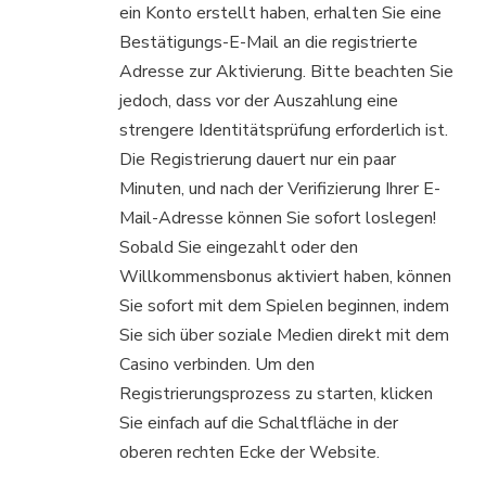
ein Konto erstellt haben, erhalten Sie eine
Bestätigungs-E-Mail an die registrierte
Adresse zur Aktivierung. Bitte beachten Sie
jedoch, dass vor der Auszahlung eine
strengere Identitätsprüfung erforderlich ist.
Die Registrierung dauert nur ein paar
Minuten, und nach der Verifizierung Ihrer E-
Mail-Adresse können Sie sofort loslegen!
Sobald Sie eingezahlt oder den
Willkommensbonus aktiviert haben, können
Sie sofort mit dem Spielen beginnen, indem
Sie sich über soziale Medien direkt mit dem
Casino verbinden. Um den
Registrierungsprozess zu starten, klicken
Sie einfach auf die Schaltfläche in der
oberen rechten Ecke der Website.